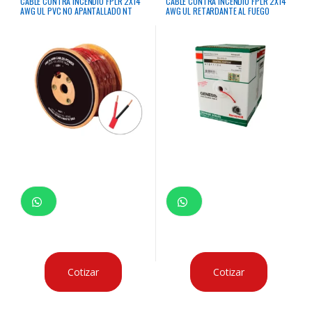
CABLE CONTRA INCENDIO FPLR 2X14
CABLE CONTRA INCENDIO FPLR 2X14
AWG UL PVC NO APANTALLADO NT
AWG UL RETARDANTE AL FUEGO
X305 MTS
APANTALLADO CLASE 2 HONEYWELL
X300 MTS
Cotizar
Cotizar