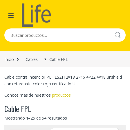
Skip to navigation
Skip to content
Buscar por:
Inicio
Cables
Cable FPL
Cable contra incendioFPL, LSZH 2×18 2×16 4×22 4×18 unshield
con retardante color rojo certificado UL
Conoce más de nuestros
productos
Cable FPL
Mostrando 1–25 de 54 resultados