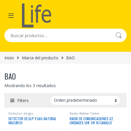
Skip to navigation
Skip to content
Buscar por:
Inicio
Marca del producto
BAO
BAO
Mostrando los 3 resultados
Filters
Detector de gas
Radio Walkie Talkie
DETECTOR DE GLP Y GAS NATURAL
RADIO DE COMUNICACIONES X2
MACURCO
UNIDADES UHF 3W 16 CANALES
BATERIA LITHIUM BASE DE CARGA Y
AURICULAR BAO