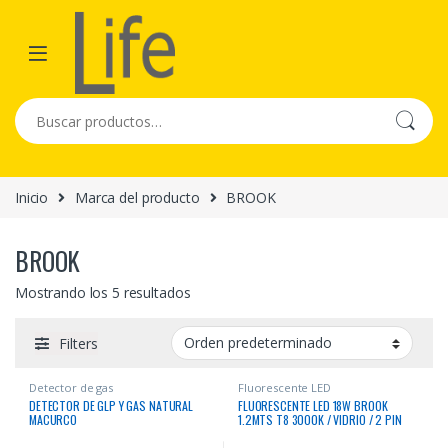
Skip to navigation
Skip to content
Buscar por:
Inicio
Marca del producto
BROOK
BROOK
Mostrando los 5 resultados
Filters
Detector de gas
Fluorescente LED
DETECTOR DE GLP Y GAS NATURAL
FLUORESCENTE LED 18W BROOK
MACURCO
1.2MTS T8 3000K / VIDRIO / 2 PIN
G13 / 6500K LUZ CALIDA 1800
LUMENS / 15,000 HRS LINEA BL