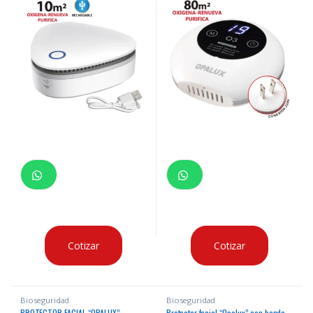
Cotizar
Cotizar
Bioseguridad
Bioseguridad
PROTECTOR FACIAL “OPALUX”
Protector facial “Opalux” con banda