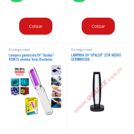
Cotizar
Cotizar
Bioseguridad
Bioseguridad
Lampara germicida UV “Opalux”
LAMPARA UV “OPALUX” 32W NEGRO
40MTS elimina Virus Bacterias
GERMINICIDA
Acaros y hongos