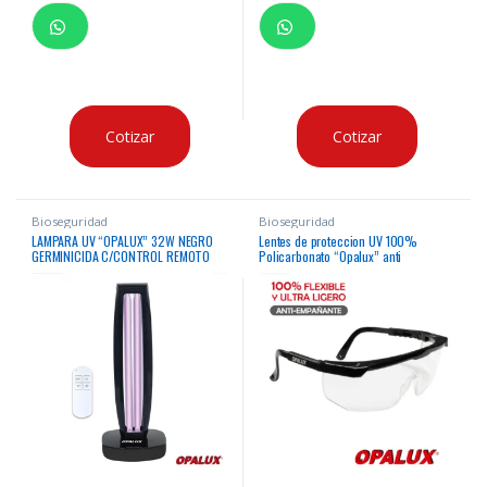
Cotizar
Cotizar
Bioseguridad
Bioseguridad
LAMPARA UV “OPALUX” 32W NEGRO
Lentes de proteccion UV 100%
GERMINICIDA C/CONTROL REMOTO
Policarbonato “Opalux” anti
AC220V/60HZ, AREA DE TRABAJO
empañante
10m2(15min), 20m2(30min),
40m2(60min), 21X15.5X42CM, CJX6