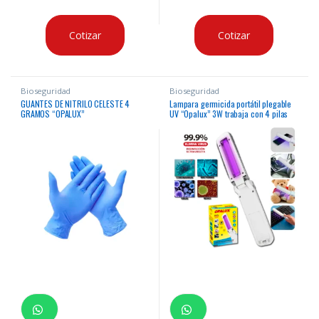
Cotizar
Cotizar
Bioseguridad
Bioseguridad
GUANTES DE NITRILO CELESTE 4
Lampara germicida portátil plegable
GRAMOS “OPALUX”
UV “Opalux” 3W trabaja con 4 pilas
AAA o con USB