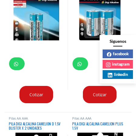
Siguenos
facebook
instagram
linkedin
Cotizar
Cotizar
Pilas AA AAA
Pilas AA AAA
PILA DIGI ALCALINA CAMELION D 1.5V
PILA DIGI ALCALINA CAMELION PLUS
BLISTER X 2 UNIDADES
1.5V