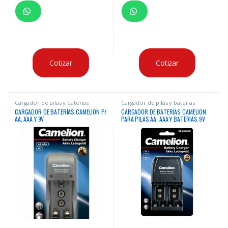
Cotizar
Cotizar
Cargador de pilas y baterias
Cargador de pilas y baterias
CARGADOR DE BATERÍAS CAMELION P/
CARGADOR DE BATERÍAS CAMELION
AA, AAA Y 9V
PARA PILAS AA, AAA Y BATERIAS 9V