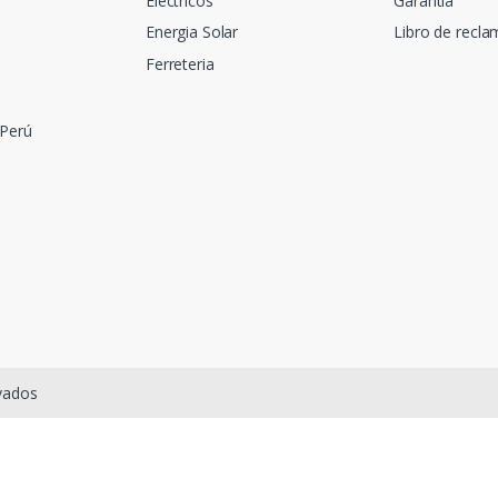
Electricos
Garantía
Energia Solar
Libro de recl
Ferreteria
 Perú
rvados