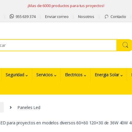
¡Mas de 6000 productos para tus proyectos!
9
955 639 374
Enviar correo
Nosotros
Contacto
Seguridad
Servicios
Electricos
Energia Solar
Paneles Led
LED para proyectos en modelos diversos 60×60 120×30 de 36W 40W