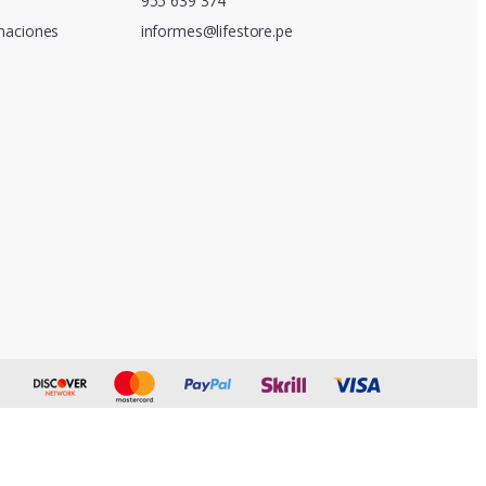
955 639 374
amaciones
informes@lifestore.pe