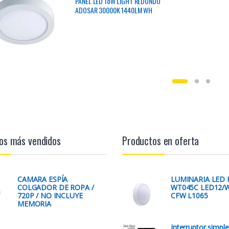
PANEL LED 18W LIGHT REDONDO
ADOSAR 30000K 1440LM WH
D210X28MM 170-265V/50-60HZ
os más vendidos
Productos en oferta
CAMARA ESPÍA
LUMINARIA LED 
COLGADOR DE ROPA /
WT045C LED12/
720P / NO INCLUYE
CFW L1065
MEMORIA
Interruptor simpl