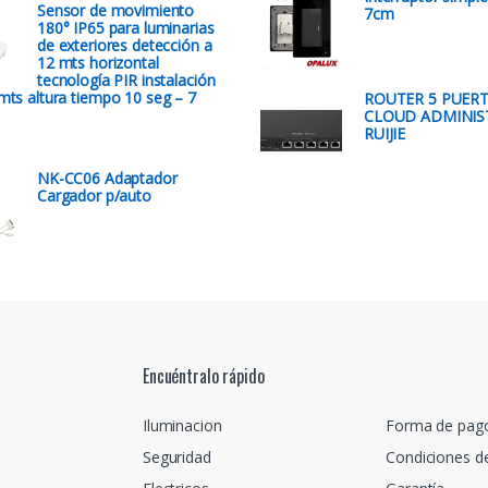
Sensor de movimiento
7cm
180° IP65 para luminarias
de exteriores detección a
12 mts horizontal
tecnología PIR instalación
mts altura tiempo 10 seg – 7
ROUTER 5 PUER
CLOUD ADMINIS
RUIJIE
NK-CC06 Adaptador
Cargador p/auto
Encuéntralo rápido
Iluminacion
Forma de pag
Seguridad
Condiciones d