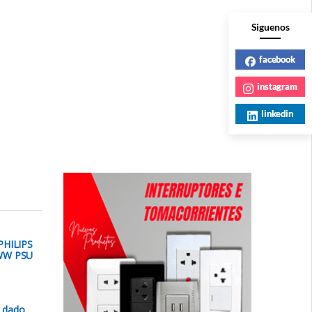
Siguenos
facebook
instagram
linkedin
PHILIPS
WW PSU
e dado