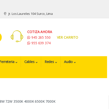
Jr. Los Laureles 104 Surco, Lima
COTIZA AHORA
945 265 550
VER CARRITO
955 639 374
Ferreteria
Cables
Redes
Audio
 48W 72W 3500K 4000K 6500K 7000K