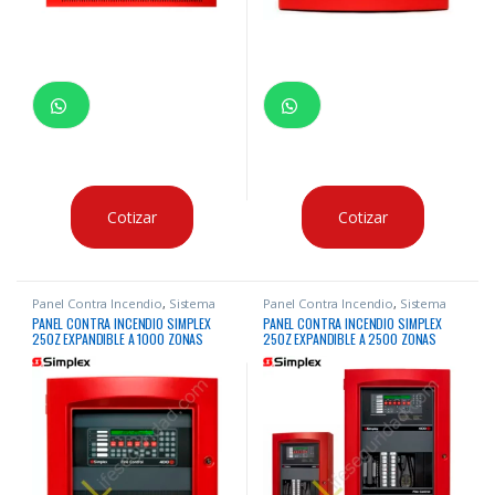
Cotizar
Cotizar
Panel Contra Incendio
,
Sistema
Panel Contra Incendio
,
Sistema
Contra Incendio
Contra Incendio
PANEL CONTRA INCENDIO SIMPLEX
PANEL CONTRA INCENDIO SIMPLEX
250Z EXPANDIBLE A 1000 ZONAS
250Z EXPANDIBLE A 2500 ZONAS
IDNAC DIRECCIONABLE
DIRECCIONABLE