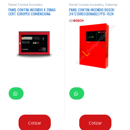
Panel Contra Incendio
Panel Contra Incendio
,
Sistema
Contra Incendio
PANEL CONTRA INCENDIO 8 ZONAS
PANEL CONTRA INCENDIO BOSCH
CERT. EUROPEO CONVENCIONA
247Z DIRECCIONABLE FPD-7024
FIREMAX
Cotizar
Cotizar