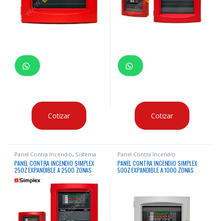
Cotizar
Cotizar
Panel Contra Incendio
,
Sistema
Panel Contra Incendio
Contra Incendio
PANEL CONTRA INCENDIO SIMPLEX
PANEL CONTRA INCENDIO SIMPLEX
250Z EXPANDIBLE A 2500 ZONAS
500Z EXPANDIBLE A 1000 ZONAS
DIRECCIONABLE IDNAC
DIRECCIONABLE