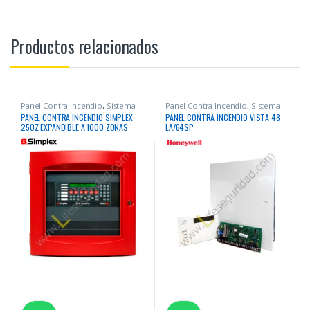
Productos relacionados
Panel Contra Incendio
,
Sistema
Panel Contra Incendio
,
Sistema
Contra Incendio
Contra Incendio
PANEL CONTRA INCENDIO SIMPLEX
PANEL CONTRA INCENDIO VISTA 48
250Z EXPANDIBLE A 1000 ZONAS
LA/64SP
DIRECCIONABLE