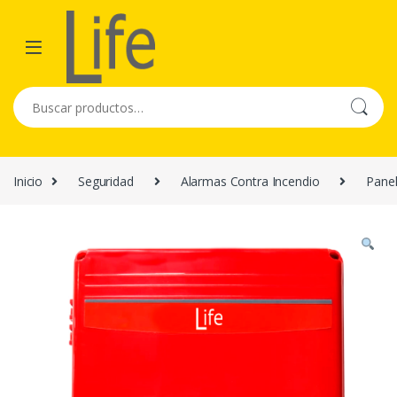
Skip to navigation
Skip to content
Buscar por:
Inicio
Seguridad
Alarmas Contra Incendio
Panel