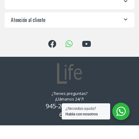
Atención al cliente
¿Tienes preguntas?
¡Llámanos 24/7!
945-265550, 955-
¿Necesitas ayuda?
639374
Habla con nosotros