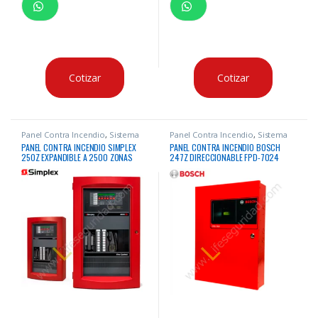
Cotizar
Cotizar
Panel Contra Incendio
,
Sistema
Panel Contra Incendio
,
Sistema
Contra Incendio
Contra Incendio
PANEL CONTRA INCENDIO SIMPLEX
PANEL CONTRA INCENDIO BOSCH
250Z EXPANDIBLE A 2500 ZONAS
247Z DIRECCIONABLE FPD-7024
DIRECCIONABLE