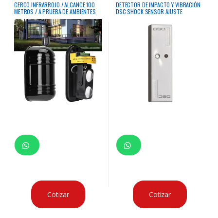
movimiento
CERCO INFRARROJO / ALCANCE 100
DETECTOR DE IMPACTO Y VIBRACIÓN
METROS / A PRUEBA DE AMBIENTES
DSC SHOCK SENSOR AJUSTE
CLIMATICOS DUROS / GRADO DE
SENSIBILIDAD ANTI TAMPER
IMPERMEABILIDAD IP85 / FUNCIONA
CON CENTRALES DE ALARMAS
Cotizar
Cotizar