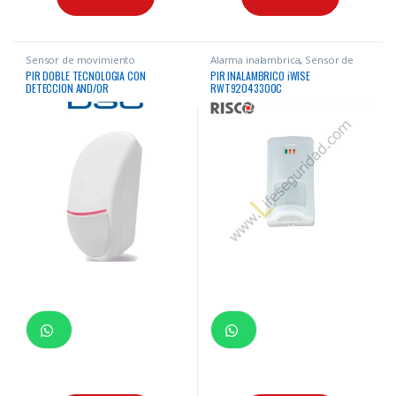
Sensor de movimiento
Alarma inalambrica
,
Sensor de
movimiento
PIR DOBLE TECNOLOGIA CON
PIR INALAMBRICO iWISE
DETECCION AND/OR
RWT92043300C