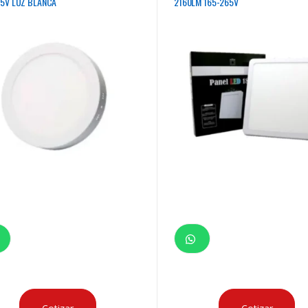
65V LUZ BLANCA
2160LM 165-265V