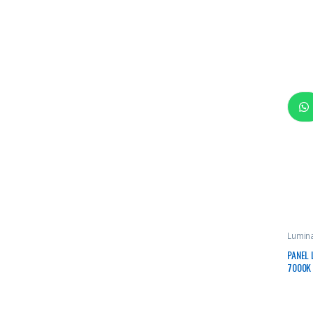
Lumina
Redo
PANEL
7000K