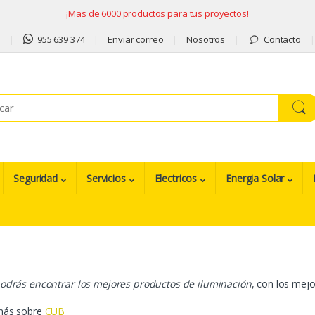
¡Mas de 6000 productos para tus proyectos!
9
955 639 374
Enviar correo
Nosotros
Contacto
Seguridad
Servicios
Electricos
Energia Solar
odrás encontrar los mejores productos de iluminación
, con los mej
más sobre
CUB