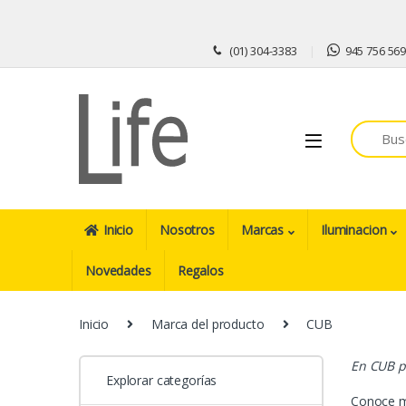
Skip to navigation
Skip to content
(01) 304-3383
945 756 56
Inicio
Nosotros
Marcas
Iluminacion
Novedades
Regalos
Inicio
Marca del producto
CUB
En CUB p
Explorar categorías
Conoce 