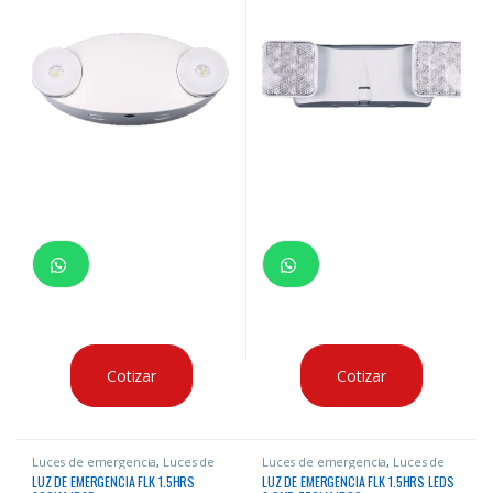
Cotizar
Cotizar
Luces de emergencia
,
Luces de
Luces de emergencia
,
Luces de
Emergencia
Emergencia
LUZ DE EMERGENCIA FLK 1.5HRS
LUZ DE EMERGENCIA FLK 1.5HRS LEDS