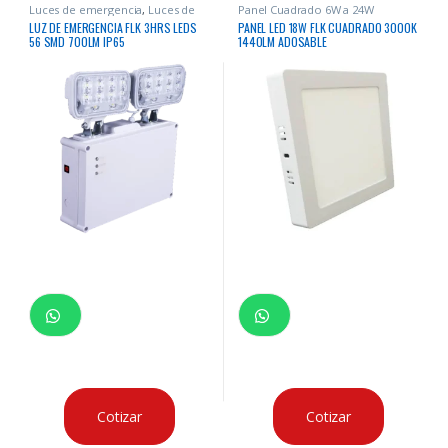
Luces de emergencia
,
Luces de
Panel Cuadrado 6W a 24W
Emergencia
LUZ DE EMERGENCIA FLK 3HRS LEDS
PANEL LED 18W FLK CUADRADO 3000K
56 SMD 700LM IP65
1440LM ADOSABLE
Cotizar
Cotizar