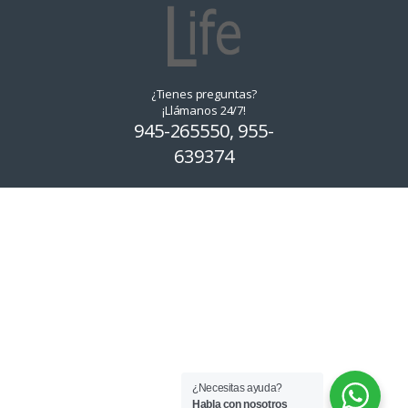
¿Tienes preguntas?
¡Llámanos 24/7!
945-265550, 955-
639374
¿Necesitas ayuda?
Habla con nosotros