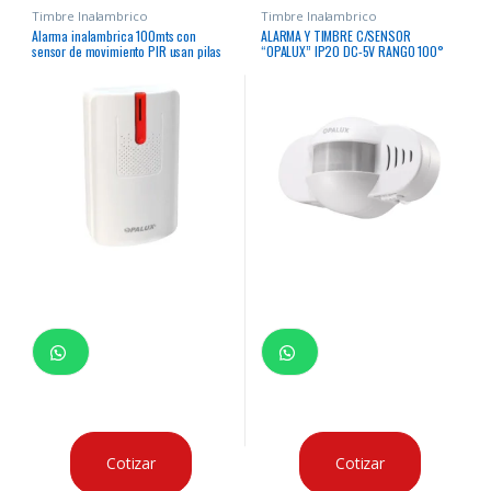
Timbre Inalambrico
Timbre Inalambrico
Alarma inalambrica 100mts con
ALARMA Y TIMBRE C/SENSOR
sensor de movimiento PIR usan pilas
“OPALUX” IP20 DC-5V RANGO 100°
activa sirena opcion On/Off
80DB BATERIA DE LITIO 3.7 V
2000mAh USB TIPO C
Cotizar
Cotizar