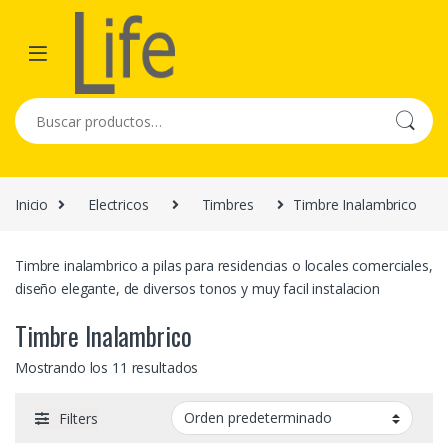
Skip to navigation
Skip to content
Buscar por:
Inicio
Electricos
Timbres
Timbre Inalambrico
Timbre inalambrico a pilas para residencias o locales comerciales,
diseño elegante, de diversos tonos y muy facil instalacion
Timbre Inalambrico
Mostrando los 11 resultados
Filters