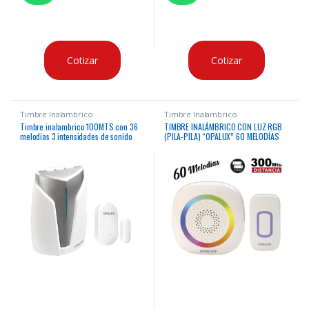
Cotizar
Cotizar
Timbre Inalambrico
Timbre Inalambrico
Timbre inalambrico 100MTS con 36
TIMBRE INALÁMBRICO CON LUZ RGB
melodias 3 intensidades de sonido
(PILA-PILA) “OPALUX” 60 MELODÍAS
pulsador usa pila (incluida) y receptor
PULSADOR PILA 2032, RECEPTA 3
usa pilas AA (no incluidas) indicador
PILAS AAA
led y contacto magnetico para alarma
de puerta