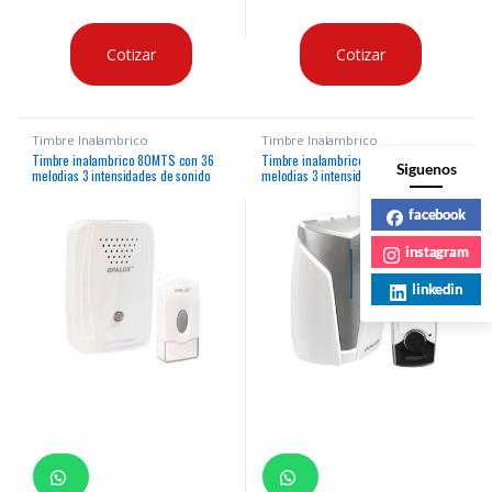
Cotizar
Cotizar
Timbre Inalambrico
Timbre Inalambrico
Timbre inalambrico 80MTS con 36
Timbre inalambrico 100MTS con 36
Siguenos
melodias 3 intensidades de sonido
melodias 3 intensidades de sonido
pulsador usa pila (incluida) y receptor
pulsador usa pila (incluida) y receptor
usa pilas AA (no incluidas)
usa pilas AA (no incluidas) indicador
facebook
led
instagram
linkedin