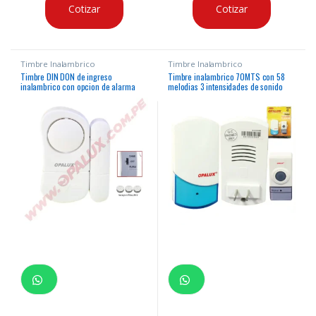
Cotizar
Cotizar
Timbre Inalambrico
Timbre Inalambrico
Timbre DIN DON de ingreso
Timbre inalambrico 70MTS con 58
inalambrico con opcion de alarma
melodias 3 intensidades de sonido
usa pilas (incluidas) detección por
pulsador usa pila (incluida) y receptor
apertura de puerta (contacto
con enchufe a 220v
magnetico)