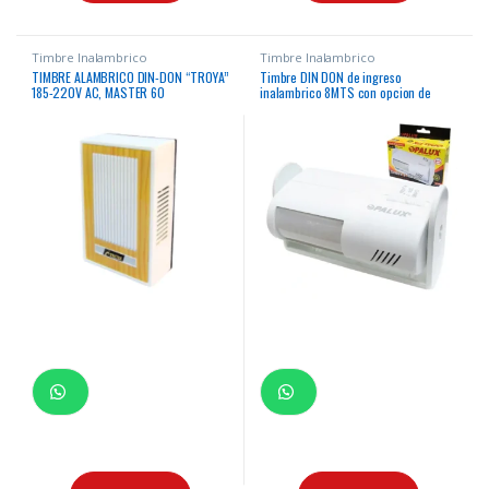
Timbre Inalambrico
Timbre Inalambrico
TIMBRE ALAMBRICO DIN-DON “TROYA”
Timbre DIN DON de ingreso
185-220V AC, MASTER 60
inalambrico 8MTS con opcion de
alarma usa pila volumen 70DB
detección por sensor de movimiento