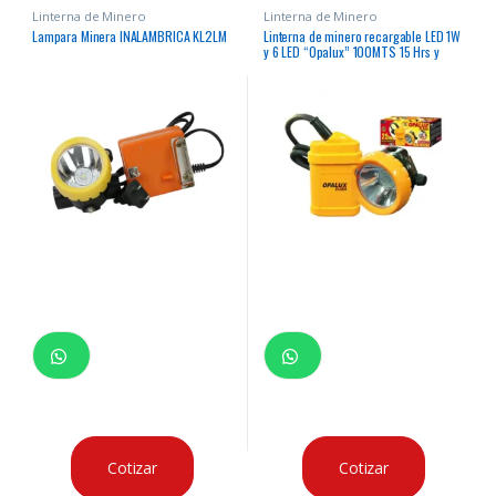
Linterna de Minero
Linterna de Minero
Lampara Minera INALAMBRICA KL2LM
Linterna de minero recargable LED 1W
y 6 LED “Opalux” 100MTS 15 Hrs y
25hrs respectivamente incluye
cargador portatil
Cotizar
Cotizar