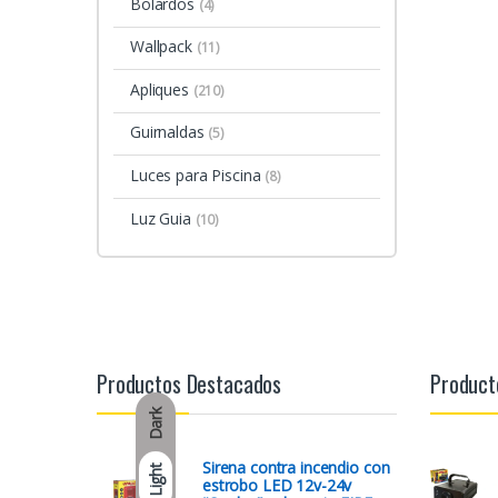
Bolardos
(4)
Wallpack
(11)
Apliques
(210)
Guirnaldas
(5)
Luces para Piscina
(8)
Luz Guia
(10)
Productos Destacados
Product
Dark
Sirena contra incendio con
Light
estrobo LED 12v-24v