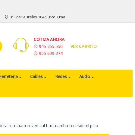
Jr. Los Laureles 104 Surco, Lima
COTIZA AHORA
945 265 550
VER CARRITO
955 639 374
Ferreteria
Cables
Redes
Audio
a iluminacion vertical hacia arriba o desde el piso