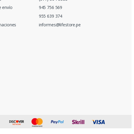
e envío
945 756 569
955 639 374
amaciones
informes@lifestore.pe