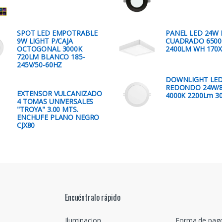
SPOT LED EMPOTRABLE
PANEL LED 24W 
9W LIGHT P/CAJA
CUADRADO 6500
OCTOGONAL 3000K
2400LM WH 170
720LM BLANCO 185-
245V/50-60HZ
DOWNLIGHT LE
REDONDO 24W/
EXTENSOR VULCANIZADO
4000K 2200Lm 3
4 TOMAS UNIVERSALES
"TROYA" 3.00 MTS.
ENCHUFE PLANO NEGRO
CJX80
Encuéntralo rápido
Iluminacion
Forma de pag