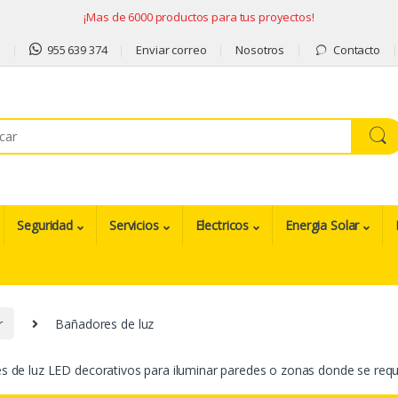
¡Mas de 6000 productos para tus proyectos!
9
955 639 374
Enviar correo
Nosotros
Contacto
Seguridad
Servicios
Electricos
Energia Solar
r
Bañadores de luz
 de luz LED decorativos para iluminar paredes o zonas donde se requier