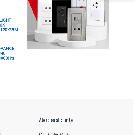
LIGHT
0K
X170X35M
DVANCE
840
0000Hrs
Atención al cliente
o
(511) 304-3383