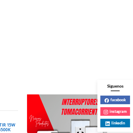
Siguenos
facebook
instagram
linkedin
TIR 15W
6500K