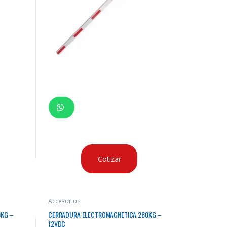
Cotizar
Accesorios
0KG –
CERRADURA ELECTROMAGNETICA 280KG –
12VDC