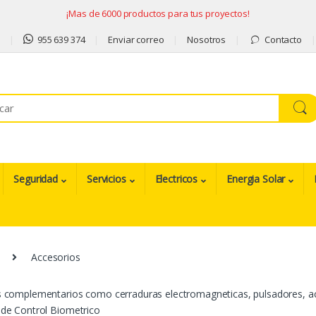
¡Mas de 6000 productos para tus proyectos!
9
955 639 374
Enviar correo
Nosotros
Contacto
Seguridad
Servicios
Electricos
Energia Solar
Accesorios
 complementarios como cerraduras electromagneticas, pulsadores, acc
de Control Biometrico