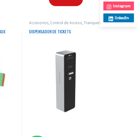
instagram
linkedin
Accesorios
,
Control de Acceso
,
Tranquera
vehicular
AUX
DISPENSADOR DE TICKETS