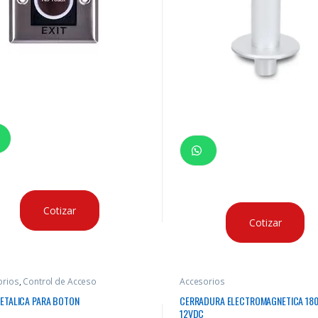
Cotizar
Cotizar
orios
,
Control de Acceso
Accesorios
METALICA PARA BOTON
CERRADURA ELECTROMAGNETICA 18
12VDC