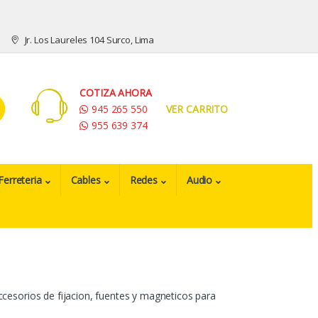
Jr. Los Laureles 104 Surco, Lima
COTIZA AHORA
945 265 550
VER CARRITO
955 639 374
Ferreteria
Cables
Redes
Audio
esorios de fijacion, fuentes y magneticos para