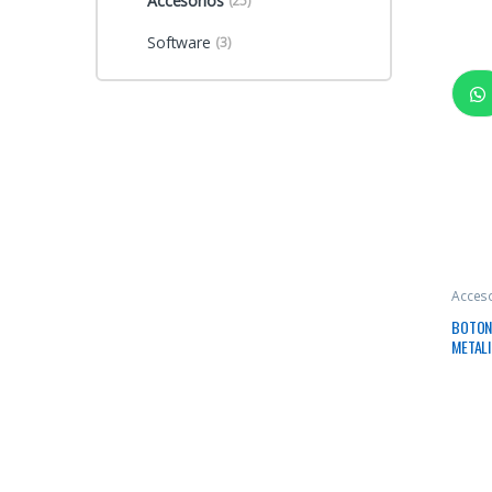
Accesorios
(25)
Software
(3)
Acces
BOTON
METALI
IP55