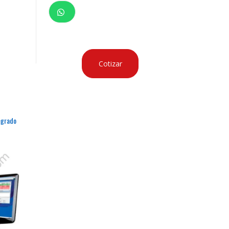
Cotizar
egrado