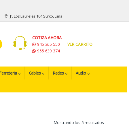
Jr. Los Laureles 104 Surco, Lima
COTIZA AHORA
945 265 550
VER CARRITO
955 639 374
Ferreteria
Cables
Redes
Audio
Mostrando los 5 resultados