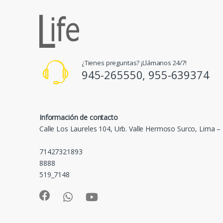
¿Tienes preguntas? ¡Llámanos 24/7!
945-265550, 955-639374
Información de contacto
Calle Los Laureles 104, Urb. Valle Hermoso Surco, Lima –
71427321893
8888
519_7148