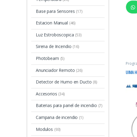
Base para Sensores
(17)
Estacion Manual
(46)
Luz Estroboscopica
(53)
Sirena de Incendio
(16)
Photobeam
(5)
Progr
Anunciador Remoto
(26)
UIMA H
Detector de Humo en Ducto
(8)
Accesorios
(34)
Baterias para panel de incendio
(7)
Campana de incendio
(1)
Modulos
(93)