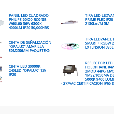
PANEL LED CUADRADO
TIRA LED LEDVA
PHILIPS 60X60 RC048B
PRIME FLEX IP20
W60L60 36W 6500K
2150Lm/M 5M
4000LM IP20 50,000HRS
TIRA LEDVANCE 
CINTA DE SEÑALIZACIÓN
SMART+ RGBW 
"OPALUX" AMARILLA
EXTENSION 380
30MX50MM PAQUETEX6
REFLECTOR LED
CINTA LED 30000K
HOLOPHANE 84
240LED "OPALUX" 12V
2MOD 44PG MVO
IP20
YMS2 1050MA D
5000K 9400 LUM
- 277VAC CERTIFICACION IP66 