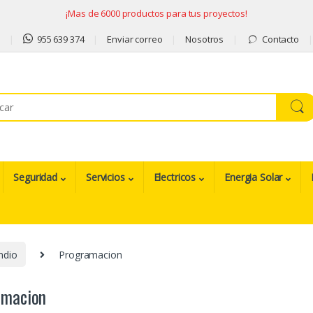
¡Mas de 6000 productos para tus proyectos!
9
955 639 374
Enviar correo
Nosotros
Contacto
Seguridad
Servicios
Electricos
Energia Solar
ndio
Programacion
amacion