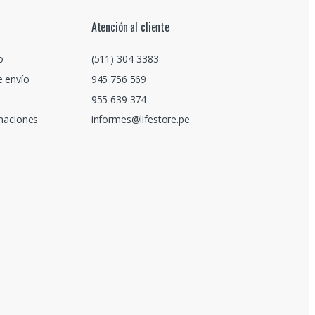
Atención al cliente
o
(511) 304-3383
e envío
945 756 569
955 639 374
amaciones
informes@lifestore.pe