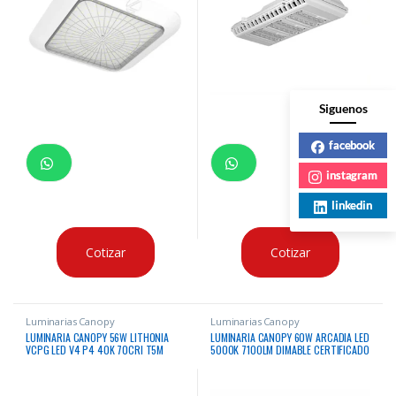
Siguenos
facebook
instagram
linkedin
Cotizar
Cotizar
Luminarias Canopy
Luminarias Canopy
LUMINARIA CANOPY 56W LITHONIA
LUMINARIA CANOPY 60W ARCADIA LED
VCPG LED V4 P4 40K 70CRI T5M
5000K 7100LM DIMABLE CERTIFICADO
MVOLT SRM DNAXD 4000K 7958
UL & DLC 120-277V
LUMENES 120 – 277VAC
CERTIFICACION IP66, IK08 & DLC