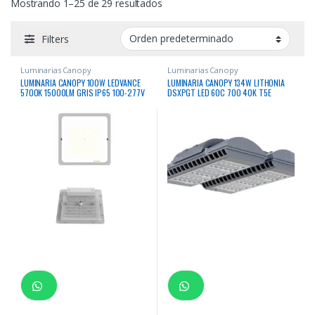
Mostrando 1–25 de 29 resultados
Filters
Luminarias Canopy
Luminarias Canopy
LUMINARIA CANOPY 100W LEDVANCE
LUMINARIA CANOPY 134W LITHONIA
5700K 15000LM GRIS IP65 100-277V
DSXPGT LED 60C 700 40K T5E
MVOLT DWHXD 4000K 17042
LUMENES CERTIFICACION IP66