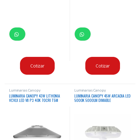
Cotizar
Cotizar
Luminarias Canopy
Luminarias Canopy
LUMINARIA CANOPY 43W LITHONIA
LUMINARIA CANOPY 45W ARCADIA LED
VCVLX LED V8 P3 40K 70CRI T5M
5000K 5000LM DIMABLE
MVOLT HC5 UPL2 DWHXD 4000K 6173
CERTIFICADO UL 120-277V
LUMENES CERTIFICACION IP66