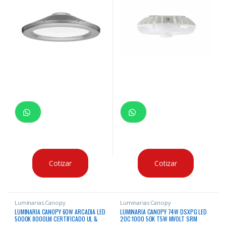
Cotizar
Cotizar
Luminarias Canopy
Luminarias Canopy
LUMINARIA CANOPY 60W ARCADIA LED
LUMINARIA CANOPY 74W DSXPG LED
5000K 8000LM CERTIFICADO UL &
20C 1000 50K T5W MVOLT SRM
DLC 120-277V
DWHXD 5000K 7562 LUMENES