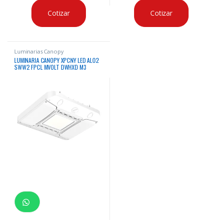
Cotizar
Cotizar
Luminarias Canopy
LUMINARIA CANOPY XPCNY LED ALO2
SWW2 FPCL MVOLT DWHXD M3
30/40/50K 120 – 277VAC