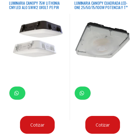
LUMINARIA CANOPY 75W LITHONIA
LUMINARIA CANOPY CUADRADA LED-
CNY LED ALO SWW2 UVOLT PE PIR
ONE 25/50/75/100W POTENCIA Y T°
DDB M2 3000/4000/5000K 9500
COLOR AJUSTABLE 30/40/50K
LUMENES CERTIFICACION UL & DLC
50000HRS IP65 UL 120-277V
Cotizar
Cotizar