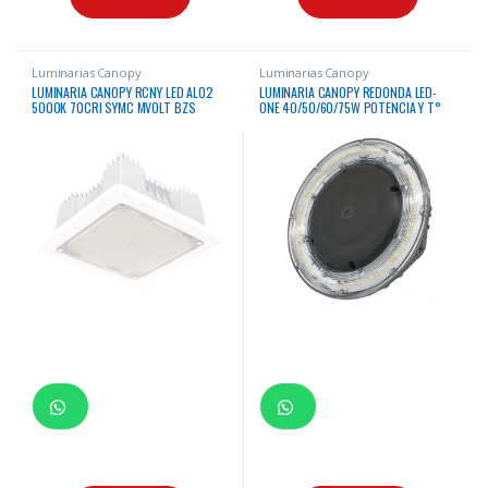
Luminarias Canopy
Luminarias Canopy
LUMINARIA CANOPY RCNY LED ALO2
LUMINARIA CANOPY REDONDA LED-
5000K 70CRI SYMC MVOLT BZS
ONE 40/50/60/75W POTENCIA Y T°
DWHXD 120 – 277VAC
COLOR AJUSTABLE 30/40/50K 50000
HRS IP65