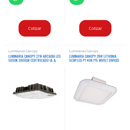
Cotizar
Cotizar
Luminarias Canopy
Luminarias Canopy
LUMINARIA CANOPY 27W ARCADIA LED
LUMINARIA CANOPY 28W LITHONIA
5000K 3800LM CERTIFICADO UL &
SCNY LED P1 40K PFL MVOLT DWHXD
DLC 120-277V
M3 4000K 4000 LUMENES 120 –
277VAC CERTIFICACION UL & DLC