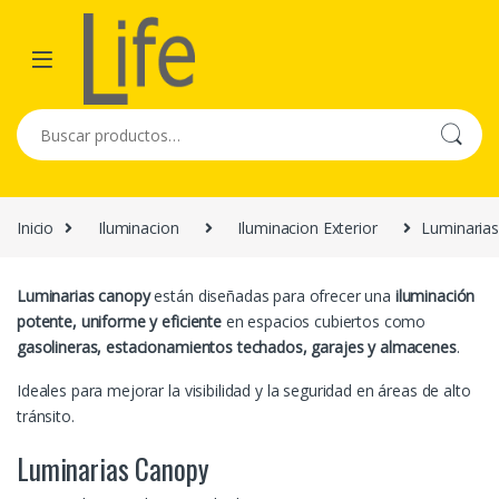
Skip to navigation
Skip to content
Buscar por:
Inicio
Iluminacion
Iluminacion Exterior
Luminaria
Luminarias canopy
están diseñadas para ofrecer una
iluminación
potente, uniforme y eficiente
en espacios cubiertos como
gasolineras, estacionamientos techados, garajes y almacenes
.
Ideales para mejorar la visibilidad y la seguridad en áreas de alto
tránsito.
Luminarias Canopy