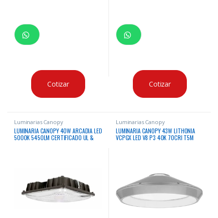
Cotizar
Cotizar
Luminarias Canopy
Luminarias Canopy
LUMINARIA CANOPY 40W ARCADIA LED
LUMINARIA CANOPY 43W LITHONIA
5000K 5450LM CERTIFICADO UL &
VCPGX LED V8 P3 40K 70CRI T5M
DLC 120-277V
MVOLT PM UPL2 DWHXD 4000K 6173
LUMENES CERTIFICACION IP66 & DLC