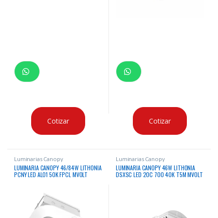
Cotizar
Cotizar
Luminarias Canopy
Luminarias Canopy
LUMINARIA CANOPY 46/84W LITHONIA
LUMINARIA CANOPY 46W LITHONIA
PCNY LED ALO1 50K FPCL MVOLT
DSXSC LED 20C 700 40K T5M MVOLT
DWHXD M3 5000K 7500/13000
SRM DWHXD 4000K 5808 LUMENES
LUMENES 120 – 277VAC
CERTIFICACION IP66
CERTIFICACION UL & DLC