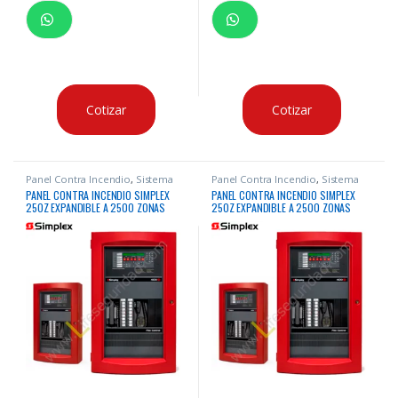
Cotizar
Cotizar
Panel Contra Incendio
,
Sistema
Panel Contra Incendio
,
Sistema
Contra Incendio
Contra Incendio
PANEL CONTRA INCENDIO SIMPLEX
PANEL CONTRA INCENDIO SIMPLEX
250Z EXPANDIBLE A 2500 ZONAS
250Z EXPANDIBLE A 2500 ZONAS
DIRECCIONABLE
DIRECCIONABLE IDNAC