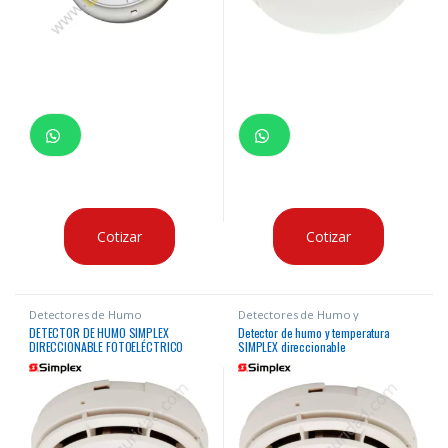
Cotizar
Cotizar
Detectores de Humo
Detectores de Humo y
Temperatura
DETECTOR DE HUMO SIMPLEX
Detector de humo y temperatura
DIRECCIONABLE FOTOELÉCTRICO
SIMPLEX direccionable