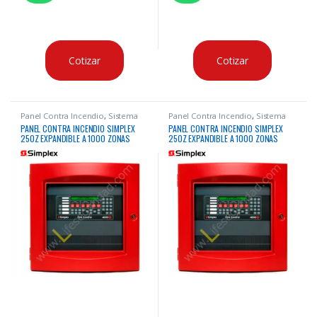
Cotizar
Cotizar
Panel Contra Incendio
,
Sistema
Panel Contra Incendio
,
Sistema
Contra Incendio
Contra Incendio
PANEL CONTRA INCENDIO SIMPLEX
PANEL CONTRA INCENDIO SIMPLEX
250Z EXPANDIBLE A 1000 ZONAS
250Z EXPANDIBLE A 1000 ZONAS
DIRECCIONABLE
IDNAC DIRECCIONABLE