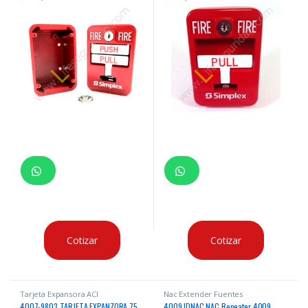
Cotizar
Cotizar
Tarjeta Expansora ACI
Nac Extender Fuentes
4007-9803 TARJETA EXPANZORA 75
4009 IDNAC NAC Repeater 4009