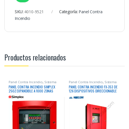
SKU:
4010-9521
Categoría:
Panel Contra
Incendio
Productos relacionados
Panel Contra Incendio
,
Sistema
Panel Contra Incendio
,
Sistema
Contra Incendio
Contra Incendio
PANEL CONTRA INCENDIO SIMPLEX
PANEL CONTRA INCENDIO FX-353 DE
250Z EXPANDIBLE A 1000 ZONAS
126 DISPOSITIVOS DIRECCIONABLE
DIRECCIONABLE
C/LAZO