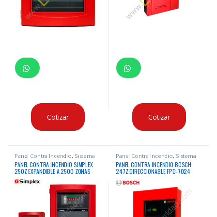
Cotizar
Cotizar
Panel Contra Incendio
,
Sistema
Panel Contra Incendio
,
Sistema
Contra Incendio
Contra Incendio
PANEL CONTRA INCENDIO SIMPLEX
PANEL CONTRA INCENDIO BOSCH
250Z EXPANDIBLE A 2500 ZONAS
247Z DIRECCIONABLE FPD-7024
DIRECCIONABLE