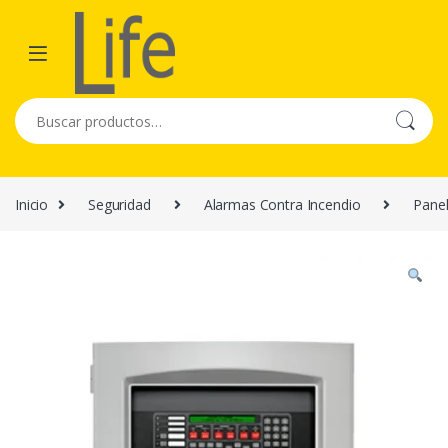
Skip to navigation
Skip to content
Buscar por:
Inicio
Seguridad
Alarmas Contra Incendio
Panel