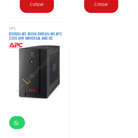
Cotizar
Cotizar
UPS
BX950U-MS 950VA BX950U-MS APC
230V, AVR UNIVERSAL AND IEC
SOCKETS