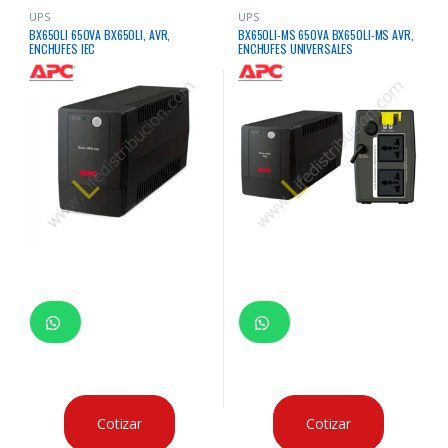
UPS
UPS
BX650LI 650VA BX650LI, AVR,
BX650LI-MS 650VA BX650LI-MS AVR,
ENCHUFES IEC
ENCHUFES UNIVERSALES
Cotizar
Cotizar