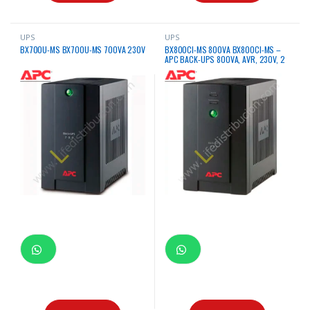
UPS
UPS
BX700U-MS BX700U-MS 700VA 230V
BX800CI-MS 800VA BX800CI-MS –
APC BACK-UPS 800VA, AVR, 230V, 2
TOMAS C13, 4 TOMAS UNIVERSALES