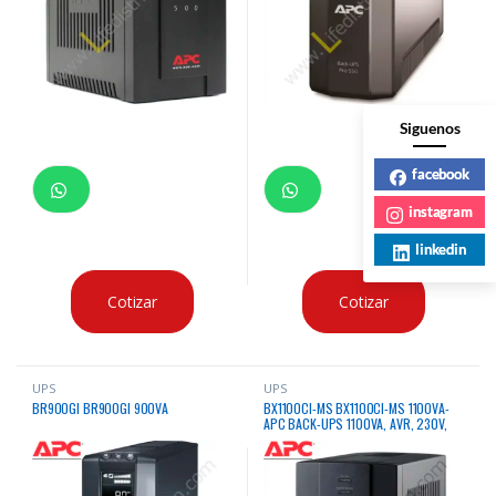
Siguenos
facebook
instagram
linkedin
Cotizar
Cotizar
UPS
UPS
BR900GI BR900GI 900VA
BX1100CI-MS BX1100CI-MS 1100VA-
APC BACK-UPS 1100VA, AVR, 230V,
ASEAN