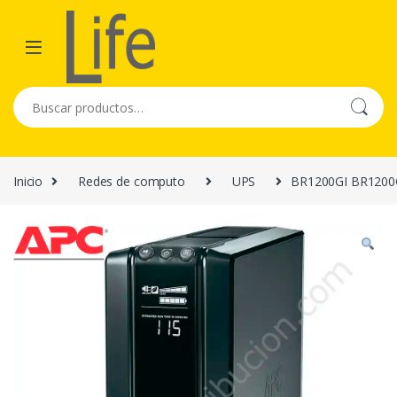
Skip to navigation
Skip to content
Buscar por:
Inicio
Redes de computo
UPS
BR1200GI BR1200