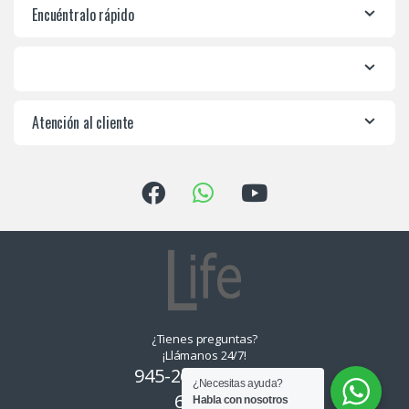
Encuéntralo rápido
Atención al cliente
¿Tienes preguntas?
¡Llámanos 24/7!
945-265550, 955-
¿Necesitas ayuda?
639374
Habla con nosotros