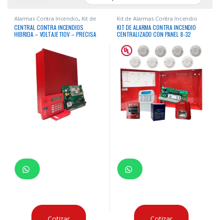
Alarmas Contra Incendio
,
Kit de
Kit de Alarmas Contra Incendio
Alarmas Contra Incendio
,
CENTRAL CONTRA INCENDIOS
KIT DE ALARMA CONTRA INCENDIO
Seguridad
HIBRIDA – VOLTAJE 110V – PRECISA
CENTRALIZADO CON PANEL 8-32
ADAPTADOR DE 220V A 110V 3AMP
ZONAS CERTIFICADO “UL” + 10
DISPOSITIVOS LIFE + BATERIA
Cotizar
Cotizar