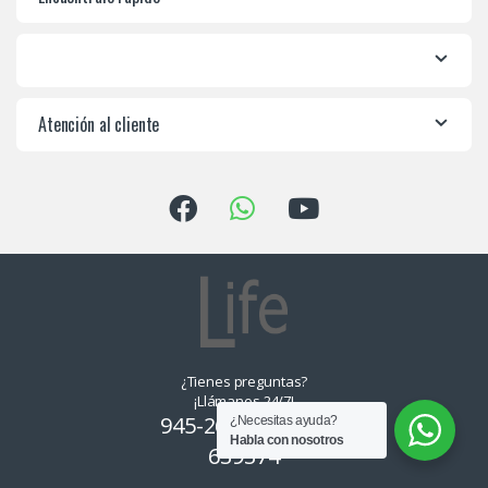
Atención al cliente
¿Tienes preguntas?
¡Llámanos 24/7!
945-265550, 955-
¿Necesitas ayuda?
Habla con nosotros
639374