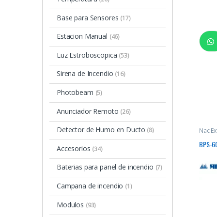
Base para Sensores
(17)
Estacion Manual
(46)
Luz Estroboscopica
(53)
Sirena de Incendio
(16)
Photobeam
(5)
Anunciador Remoto
(26)
Detector de Humo en Ducto
(8)
Nac Ex
BPS-60
Accesorios
(34)
Baterias para panel de incendio
(7)
Campana de incendio
(1)
Modulos
(93)