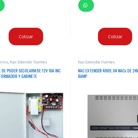
Cotizar
Cotizar
orios
,
Nac Extender Fuentes
Nac Extender Fuentes
 DE PODER SECOLARM DE 12V 10A INC
NAC EXTENDER 4009, 04 NACs DE 24
FORMADOR Y GABINETE
8AMP