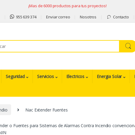
¡Mas de 6000 productos para tus proyectos!
9
955 639 374
Enviar correo
Nosotros
Contacto
Seguridad
Servicios
Electricos
Energia Solar
ndio
Nac Extender Fuentes
der o Fuentes para Sistemas de Alarmas Contra Incendio convencional
NIN