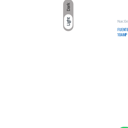
Dark
Light
Nac Ex
FUENTE
10AMP 