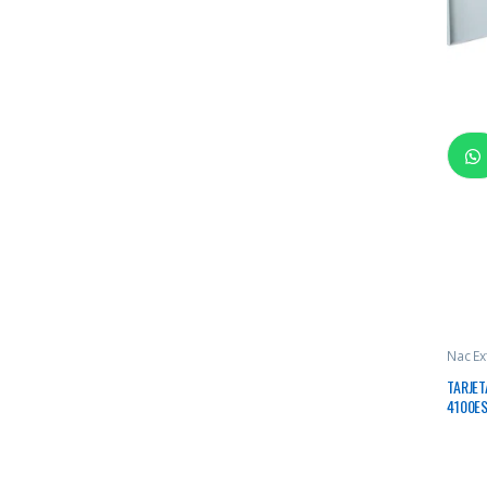
Nac Ex
TARJET
4100E