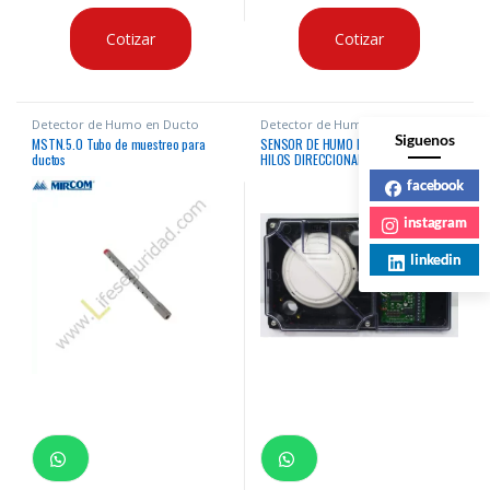
Cotizar
Cotizar
Detector de Humo en Ducto
Detector de Humo en Ducto
Siguenos
MSTN.5.0 Tubo de muestreo para
SENSOR DE HUMO PARA DUCTO 4
ductos
HILOS DIRECCIONABLE SIMPLEX RELAY
facebook
instagram
linkedin