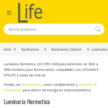
Skip to navigation
Skip to content
Buscar por:
Inicio
Iluminacion
Iluminacion Exterior
Luminaria
Luminaria Hermetica LED IP65 IK08 para exteriores de 36W a
58W modelos para fluorescentes compatibles con LEDVANCE
PHILIPS y todas las marcas
Puedes ver
fluorescentes
como complemento y
sensores de
movimiento
para ahorro de energia en estacionamientos
Luminaria Hermetica