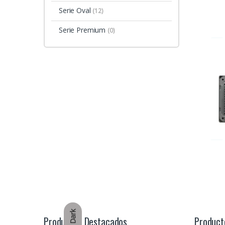
Serie Oval
(12)
Serie Premium
(0)
Dark
Productos Destacados
Product