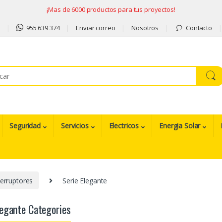
¡Mas de 6000 productos para tus proyectos!
9
955 639 374
Enviar correo
Nosotros
Contacto
Seguridad
Servicios
Electricos
Energia Solar
erruptores
Serie Elegante
legante Categories