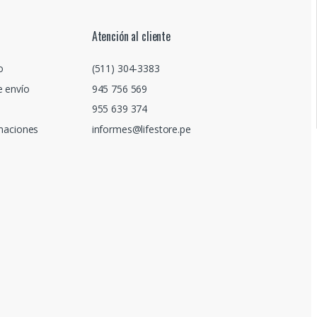
Atención al cliente
o
(511) 304-3383
e envío
945 756 569
955 639 374
amaciones
informes@lifestore.pe