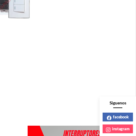
fotoluminicente marca “Opalux”
Siguenos
facebook
instagram