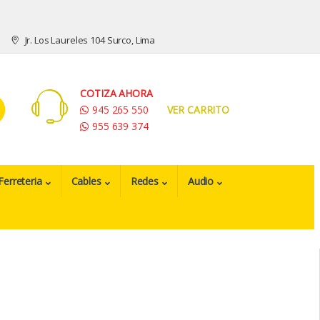
Jr. Los Laureles 104 Surco, Lima
COTIZA AHORA
945 265 550
VER CARRITO
955 639 374
Ferreteria
Cables
Redes
Audio