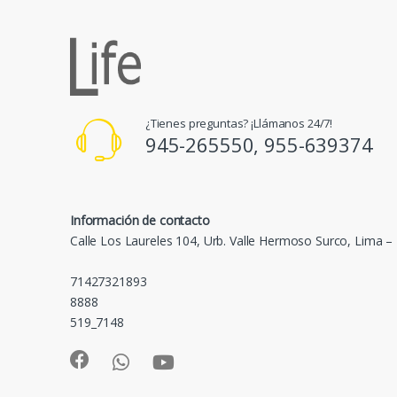
¿Tienes preguntas? ¡Llámanos 24/7!
945-265550, 955-639374
Información de contacto
Calle Los Laureles 104, Urb. Valle Hermoso Surco, Lima –
71427321893
8888
519_7148