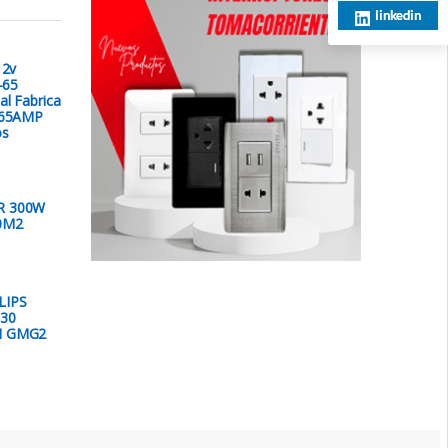
linkedin
12v
-65
al Fabrica
.65AMP
os
R 300W
0M2
LIPS
30
H GMG2