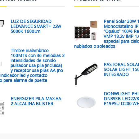
LUZ DE SEGURIDAD
Panel Solar 30W 
LEDVANCE SMART+ 22W
Monocristalino IP
5000K 1600Lm
“Opalux” 100% Re
VMP 18.2v IMP 1
especial para ciel
nublados o soleados
Timbre inalambrico
100MTS con 36 melodias 3
intensidades de sonido
PASTORAL SOLA
pulsador usa pila (incluida)
SOLAR LIGHT 15
y receptor usa pilas AA (no
INTEGRADO
) indicador led y contacto
o para alarma de puerta
DONWLIGHT PHI
ENERGIZER PILA MAX AA-
DN393B LED22/8
2 ALCALINA BLISTER
P19PSU D200 W