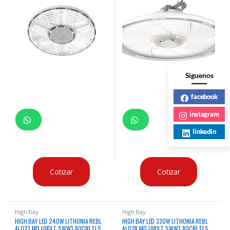
PIR CERTIFICACION UL, IP66 & NEMA
4X
Siguenos
facebook
instagram
linkedin
Cotizar
Cotizar
High Bay
High Bay
HIGH BAY LED 240W LITHONIA REBL
HIGH BAY LED 330W LITHONIA REBL
ALO27 MD UVOLT SWW3 80CRI TLS
ALO28 MD UVOLT SWW3 80CRI TLS