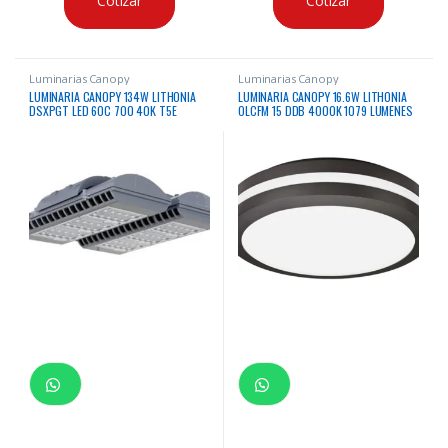
Cotizar
Cotizar
Luminarias Canopy
Luminarias Canopy
LUMINARIA CANOPY 134W LITHONIA
LUMINARIA CANOPY 16.6W LITHONIA
DSXPGT LED 60C 700 40K T5E
OLCFM 15 DDB 4000K 1079 LUMENES
MVOLT DWHXD 4000K 17042
CERTIFICACION UL
LUMENES CERTIFICACION IP66