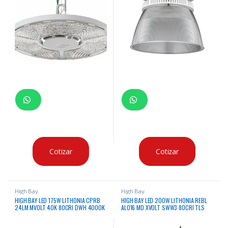
Cotizar
Cotizar
High Bay
High Bay
HIGH BAY LED 175W LITHONIA CPRB
HIGH BAY LED 200W LITHONIA REBL
24LM MVOLT 40K 80CRI DWH 4000K
ALO16 MD XVOLT SWW3 80CRI TLS
23500 LUMENES 120 – 277VAC
DWH M2 3500/4000/5000K 29700
CERTIFICACION IP54, DLC & CSA
LUMENES 120 – 347VAC CON SENSOR