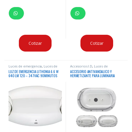
Cotizar
Cotizar
Luces de emergencia
,
Luces de
Accesorios I.D
,
Luces de
Emergencia
Emergencia
,
Luces de
LUZ DE EMERGENCIA LITHONIA 6.6 W
ACCESORIO ANTIVANDALICO Y
emergencia
640 LM 120 – 347VAC 90MINUTOS
HERMETIZANTE PARA LUMINARIA
BATERIA NiCD CERTIFICACION UL
ELM4L WET PROTECTOR VANDAL
SHIELD