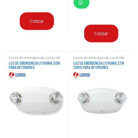
Cotizar
Cotizar
Luces de emergencia
,
Luces de
Luces de emergencia
,
Luces de
Emergencia
Emergencia
LUZ DE EMERGENCIA LITHONIA 20W
LUZ DE EMERGENCIA LITHONIA 27W
PARA INTERIORES
2HRS PARA INTERIORES