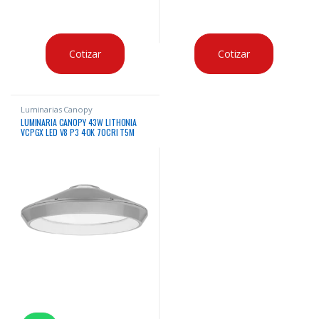
Cotizar
Cotizar
Luminarias Canopy
LUMINARIA CANOPY 43W LITHONIA
VCPGX LED V8 P3 40K 70CRI T5M
MVOLT PM UPL2 DWHXD 4000K 6173
LUMENES CERTIFICACION IP66 & DLC