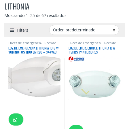
LITHONIA
Mostrando 1–25 de 67 resultados
Filters
Luces de emergencia
,
Luces de
Luces de Emergencia
,
Luces de
Emergencia
emergencia
LUZ DE EMERGENCIA LITHONIA 10.6 W
LUZ DE EMERGENCIA LITHONIA 18W
90MINUTOS 1100 LM 120 – 347VAC
1.5HRS P/INTERIORES
BATERIA LI-HIERRO-FOSFATO
CERTIFICACION UL