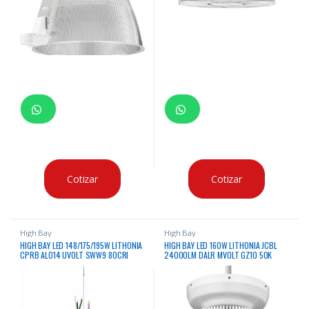
Cotizar
Cotizar
High Bay
High Bay
HIGH BAY LED 148/175/195W LITHONIA
HIGH BAY LED 160W LITHONIA JCBL
CPRB ALO14 UVOLT SWW9 80CRI
24000LM DALR MVOLT GZ10 50K
DWH 4000/5000K
80CRI SC6W DWHXD 5000K 24000
21000/24000/27000 LUMENES 120
LUMENES 120 – 277VAC
– 347VAC CERTIFICACION IP54, DLC
CERTIFICACION UL
& CSA