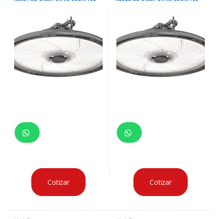
DWH M3 4000/5000K 39900
DWH M4 4000/5000K 53700
LUMENES 120 – 347VAC CON SENSOR
LUMENES 120 – 347VAC CON SENSOR
PIR CERTIFICACION UL, IP66 & NEMA
PIR CERTIFICACION UL, IP66 & NEMA
4X
4X
Cotizar
Cotizar