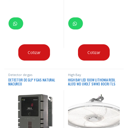
Cotizar
Cotizar
Detector de gas
High Bay
DETECTOR DE GLP Y GAS NATURAL
HIGH BAY LED 100W LITHONIA REBL
MACURCO
ALO13 WD UVOLT SWW3 80CRI TLS
DWH 35000/4000/5000K 15000
LUMENES 120 – 347VAC CON SENSOR
PIR CERTIFICACION UL, IP66 & NEMA
4X