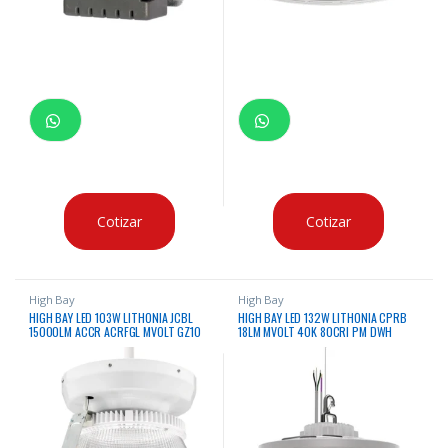
Cotizar
Cotizar
High Bay
High Bay
HIGH BAY LED 103W LITHONIA JCBL
HIGH BAY LED 132W LITHONIA CPRB
15000LM ACCR ACRFGL MVOLT GZ10
18LM MVOLT 40K 80CRI PM DWH
50K 90CRI PM 5000K 120-277VAC
4000K 18000 LUMENES 120 –
CERTIFICACION UL
277VAC CERTIFICACION IP54, DLC &
CSA