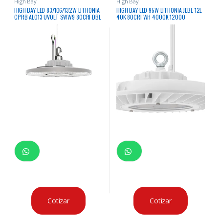
High Bay
High Bay
HIGH BAY LED 83/106/132W LITHONIA
HIGH BAY LED 95W LITHONIA JEBL 12L
CPRB ALO13 UVOLT SWW9 80CRI DBL
40K 80CRI WH 4000K 12000
4000/5000K 12490/15429/18445
LUMENES 120 – 277VAC
LUMENES 120 – 347VAC
CERTIFICACION IP65
CERTIFICACION IP54, DLC & CSA
Cotizar
Cotizar