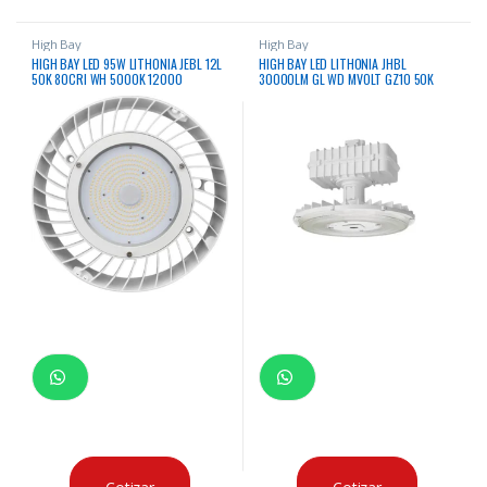
High Bay
High Bay
HIGH BAY LED 95W LITHONIA JEBL 12L
HIGH BAY LED LITHONIA JHBL
50K 80CRI WH 5000K 12000
30000LM GL WD MVOLT GZ10 50K
LUMENES 120 – 277VAC
70CRI CS89 DWHXD 5000K 30000
CERTIFICACION IP66
LUMENES 120 – 277VAC
CERTIFICACION IP65