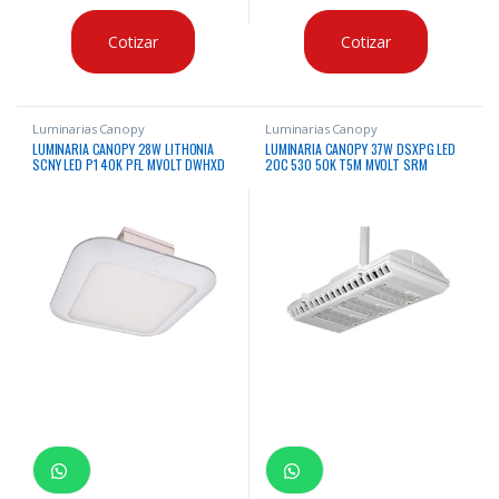
Cotizar
Cotizar
Luminarias Canopy
Luminarias Canopy
LUMINARIA CANOPY 28W LITHONIA
LUMINARIA CANOPY 37W DSXPG LED
SCNY LED P1 40K PFL MVOLT DWHXD
20C 530 50K T5M MVOLT SRM
M3 4000K 4000 LUMENES 120 –
DWHXD 5000K 4603 LUMENES
277VAC CERTIFICACION UL & DLC
CERTIFICACION IP66