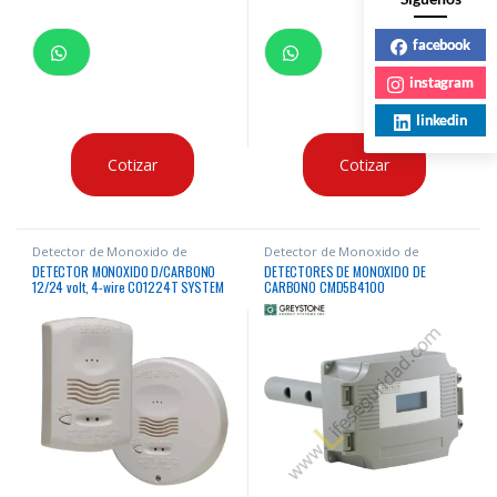
facebook
instagram
linkedin
Cotizar
Cotizar
Detector de Monoxido de
Detector de Monoxido de
Carbono
Carbono
DETECTOR MONOXIDO D/CARBONO
DETECTORES DE MONOXIDO DE
12/24 volt, 4-wire CO1224T SYSTEM
CARBONO CMD5B4100
SENSOR UL