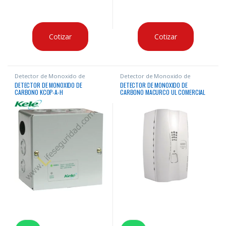
Cotizar
Cotizar
Detector de Monoxido de
Detector de Monoxido de
Carbono
Carbono
DETECTOR DE MONOXIDO DE
DETECTOR DE MONOXIDO DE
CARBONO KCOP-A-H
CARBONO MACURCO UL COMERCIAL
RESIDENCIAL 9-36V SIN DISPLAY 0-
200 PPM