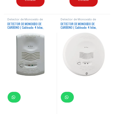
Detector de Monoxido de
Detector de Monoxido de
Carbono
Carbono
DETECTOR DE MONOXIDO DE
DETECTOR DE MONOXIDO DE
CARBONO ( Cableado: 4 hilos,
CARBONO ( Cableado: 4 hilos,
Alimentación: 12/24 VDC, Cotizar
Alimentación: 12/24 VDC, Cotizar
fuente por separado)
fuente por separado)