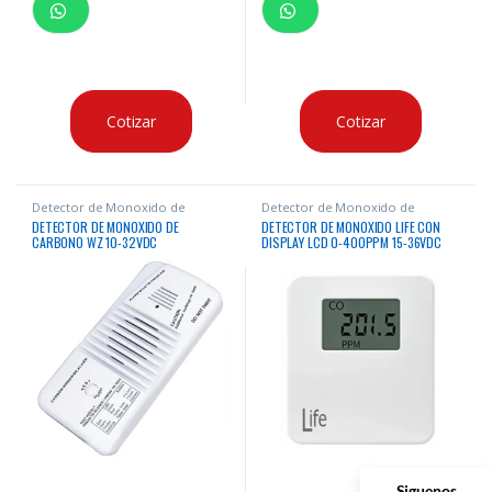
Cotizar
Cotizar
Detector de Monoxido de
Detector de Monoxido de
Carbono
Carbono
,
Seguridad
DETECTOR DE MONOXIDO DE
DETECTOR DE MONOXIDO LIFE CON
CARBONO WZ 10-32VDC
DISPLAY LCD 0-400PPM 15-36VDC
700m2 CON RELE
Siguenos