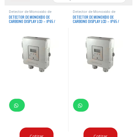
Detector de Monoxido de
Detector de Monoxido de
Carbono
Carbono
DETECTOR DE MONOXIDO DE
DETECTOR DE MONOXIDO DE
CARBONO DISPLAY LCD – IP65 /
CARBONO DISPLAY LCD – IP65 /
NEMA4X / BRAND GREY 24VDC /
NEMA4X / BRAND GREY 24VDC /
500PPM 700M2 COBERTURA o 15M
500PPM 700M2 COBERTURA o 15M
radio / 425mA / 4-20mA / 01 Rele
radio / 425mA / 4-20mA / 02 Rele
configurable / COLOR PLOMO
configurable / COLOR PLOMO
Cotizar
Cotizar