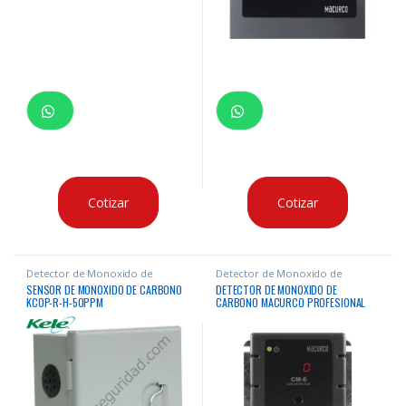
Cotizar
Cotizar
Detector de Monoxido de
Detector de Monoxido de
Carbono
Carbono
SENSOR DE MONOXIDO DE CARBONO
DETECTOR DE MONOXIDO DE
KCOP-R-H-50PPM
CARBONO MACURCO PROFESIONAL
3W 12-24VCON DISPLAY 0-200 PPM