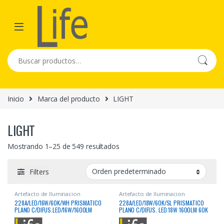
Skip to navigation
Skip to content
Buscar por:
Inicio
Marca del producto
LIGHT
LIGHT
Mostrando 1–25 de 549 resultados
Filters
Artefacto de Iluminacion
Artefacto de Iluminacion
228A/LED/16W/60K/WH PRISMATICO
228A/LED/18W/60K/SL PRISMATICO
PLANO C/DIFUS.LED/16W/1600LM
PLANO C/DIFUS. LED 18W 1600LM 60K
BLANCO 220V
SILVE