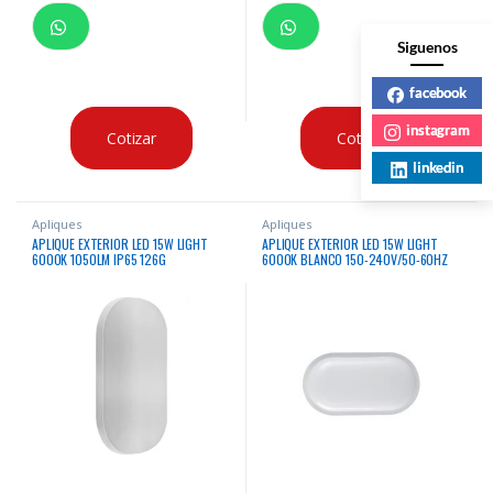
Siguenos
facebook
instagram
Cotizar
Cotizar
linkedin
Apliques
Apliques
APLIQUE EXTERIOR LED 15W LIGHT
APLIQUE EXTERIOR LED 15W LIGHT
6000K 1050LM IP65 126G
6000K BLANCO 150-240V/50-60HZ
200X100X48MM 126G
200X100X48MM WH 100-240V/50-
60HZ