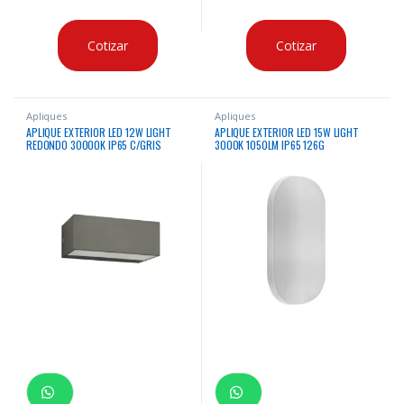
Cotizar
Cotizar
Apliques
Apliques
APLIQUE EXTERIOR LED 12W LIGHT
APLIQUE EXTERIOR LED 15W LIGHT
REDONDO 30000K IP65 C/GRIS
3000K 1050LM IP65 126G
580LM 23X10X9CM 100-240V/50-
200X100X48MM WH 100-240V/50-
60HZ
60HZ