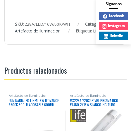
Siguenos
facebook
SKU:
228A/LED/16W/60K/WH
Categoría:
instagram
Artefacto de Iluminacion
Etiqueta:
Light
linkedin
Productos relacionados
Artefacto de Iluminacion
Artefacto de Iluminacion
LUMINARIA LED LINEAL 8W LEDVANCE
MX228A-Y20X2ET/BL PRISMATICO
6500K 800LM ADOSABLE 600MM
PLANO 2X18W BLANCO INC.TUBO
IP20 100-240V
6400K (T8)