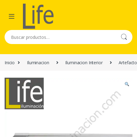
Skip to navigation
Skip to content
Buscar por:
Inicio
Iluminacion
Iluminacion Interior
Artefacto