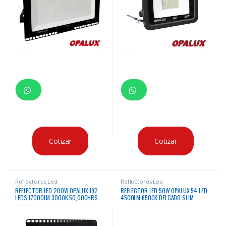
Cotizar
Cotizar
Reflectores Led
Reflectores Led
REFLECTOR LED 200W OPALUX 192
REFLECTOR LED 50W OPALUX 54 LED
LEDS 17000LM 3000K 50,000HRS
4500LM 6500K DELGADO SLIM
LUZ CÁLIDA DELGADO SLIM COLOR
COLOR GRIS PLATA LUZ BLANCA IP65
NEGRO IP65 EXTERIORES 85-265V
EXTERIORES 185-265V