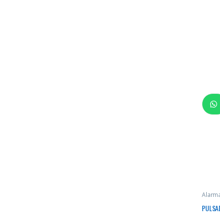
Alarm
emerg
PULSA