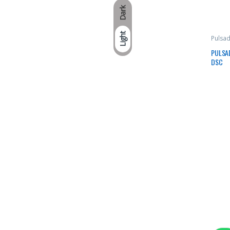
Dark
Light
Pulsad
PULSAD
DSC