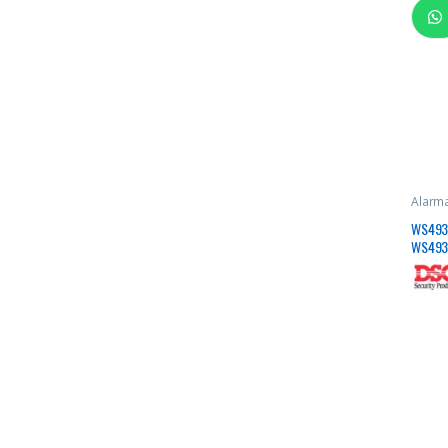
Alarma
emerg
WS4939
WS493