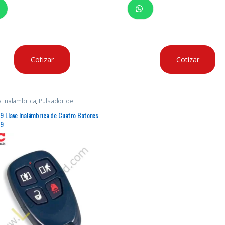
Cotizar
Cotizar
 inalambrica
,
Pulsador de
encia.
 Llave Inalámbrica de Cuatro Botones
9