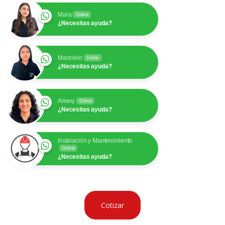
Mara
Online
¿Necesitas ayuda?
Maricielo
Online
¿Necesitas ayuda?
Amery
Online
¿Necesitas ayuda?
Instalación y Mantenimiento
Online
¿Necesitas ayuda?
Cotizar