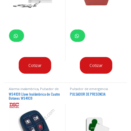
Cotizar
Cotizar
Alarma inalambrica
,
Pulsador de
Pulsador de emergencia.
emergencia.
WS4939 Llave Inalámbrica de Cuatro
PULSADOR DE PRESENCIA
Botones WS4939