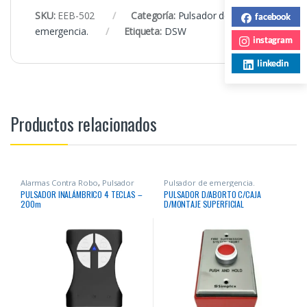
SKU:
EEB-502
Categoría:
Pulsador de
facebook
emergencia.
Etiqueta:
DSW
instagram
linkedin
Productos relacionados
Alarmas Contra Robo
,
Pulsador
Pulsador de emergencia.
de emergencia.
,
Seguridad
PULSADOR INALÁMBRICO 4 TECLAS –
PULSADOR D/ABORTO C/CAJA
200m
D/MONTAJE SUPERFICIAL