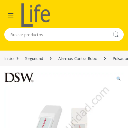
Skip to navigation
Skip to content
Buscar por:
Inicio
Seguridad
Alarmas Contra Robo
Pulsado