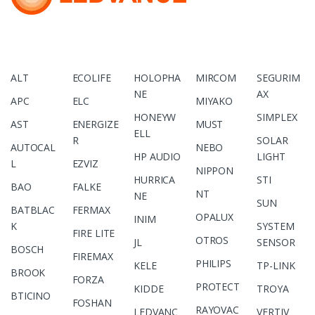
ALT
ECOLIFE
HOLOPHA
MIRCOM
SEGURIM
NE
AX
APC
ELC
MIYAKO
HONEYW
SIMPLEX
AST
ENERGIZE
MUST
ELL
R
SOLAR
AUTOCAL
NEBO
HP AUDIO
LIGHT
L
EZVIZ
NIPPON
HURRICA
STI
BAO
FALKE
NT
NE
SUN
BATBLAC
FERMAX
OPALUX
INIM
K
SYSTEM
FIRE LITE
OTROS
JL
SENSOR
BOSCH
FIREMAX
PHILIPS
KELE
TP-LINK
BROOK
FORZA
PROTECT
KIDDE
TROYA
BTICINO
FOSHAN
RAYOVAC
LEDVANC
VERTIV