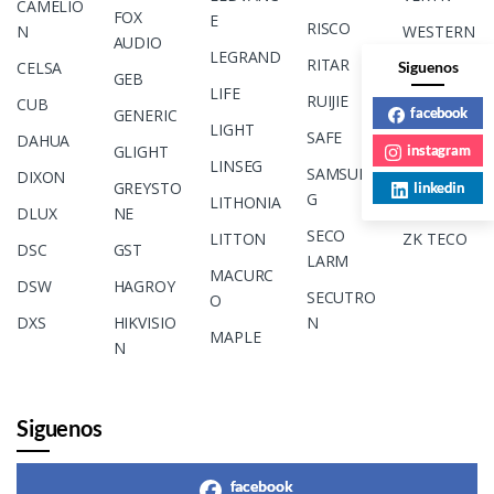
CAMELIO
FOX
E
RISCO
N
WESTERN
AUDIO
LEGRAND
DIGITAL
RITAR
Siguenos
CELSA
GEB
LIFE
WINLAND
RUIJIE
CUB
facebook
GENERIC
LIGHT
YIC
SAFE
DAHUA
instagram
GLIGHT
LINSEG
YUASA
SAMSUN
DIXON
GREYSTO
linkedin
G
LITHONIA
YUS
DLUX
NE
SECO
LITTON
ZK TECO
DSC
GST
LARM
MACURC
DSW
HAGROY
SECUTRO
O
DXS
HIKVISIO
N
MAPLE
N
Siguenos
facebook