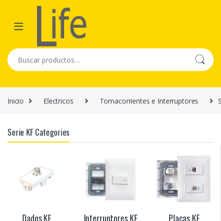
Skip to navigation
Skip to content
Buscar por:
Inicio
Electricos
Tomacorrientes e Interruptores
Serie KF Categories
Dados KF
Interruptores KF
Placas KF