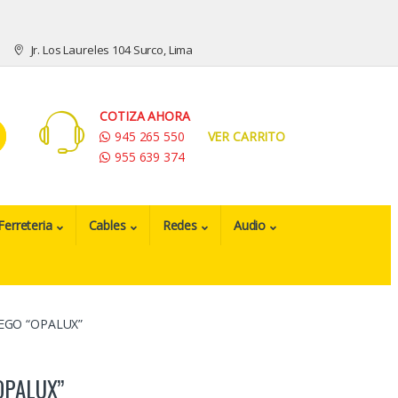
Jr. Los Laureles 104 Surco, Lima
COTIZA AHORA
945 265 550
VER CARRITO
955 639 374
Ferreteria
Cables
Redes
Audio
EGO “OPALUX”
OPALUX”