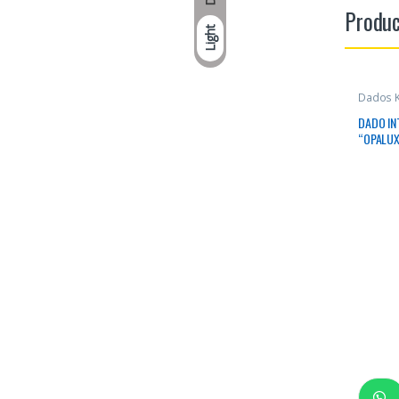
Produc
Light
Dados 
DADO I
“OPALUX