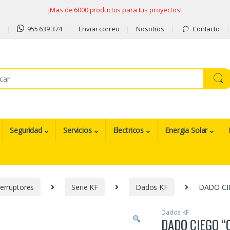
¡Mas de 6000 productos para tus proyectos!
9
955 639 374
Enviar correo
Nosotros
Contacto
Seguridad
Servicios
Electricos
Energia Solar
erruptores
Serie KF
Dados KF
DADO CI
Dados KF
DADO CIEGO “