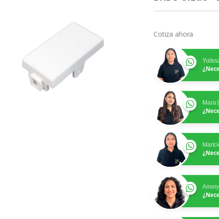
Cotiza ahora
Yuliss
¿Nece
Mara
¿Nece
Marici
¿Nece
Amer
¿Nece