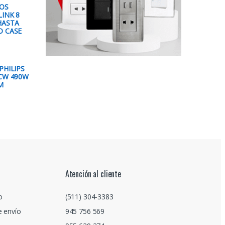
TOS
LINK 8
HASTA
O CASE
PHILIPS
/CW 490W
M
Atención al cliente
o
(511) 304-3383
e envío
945 756 569