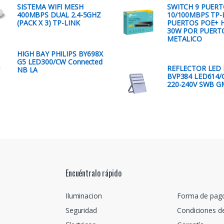
SISTEMA WIFI MESH
SWITCH 9 PUER
400MBPS DUAL 2.4-5GHZ
10/100MBPS TP-
(PACK X 3) TP-LINK
PUERTOS POE+ 
30W POR PUERT
METALICO
HIGH BAY PHILIPS BY698X
G5 LED300/CW Connected
REFLECTOR LED 
NB LA
BVP384 LED614
220-240V SWB G
Encuéntralo rápido
Iluminacion
Forma de pag
Seguridad
Condiciones d