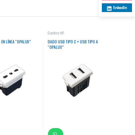
linkedin
Dados KF
 EN LÍNEA “OPALUX”
DADO USB TIPO C + USB TIPO A
“OPALUX”