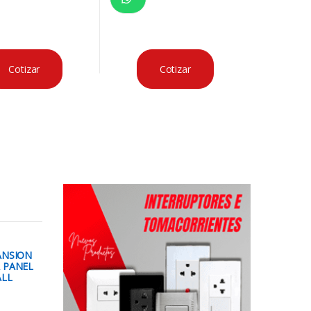
Cotizar
Cotizar
ANSION
 PANEL
ALL