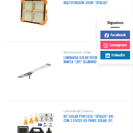
MULTIFUNCIÓN 300W “OPALUX”
TRICOLOR – RB
Siguenos
facebook
instagram
Iluminacion Solar
linkedin
LUMINARIA SOLAR 100W PROFESIONAL
MARCA “LIFE” ALUMINIO 210LM/W PANEL
MONOCRISTALINO BATERIA LIFEPO IP66
IK09 CON SENSOR DE MOVIMIENTO
1.69×0.38MTS
Luminarias Solares
KIT SOLAR PORTATIL “OPALUX” 6W,
CON 3 FOCOS 6V, PANEL SOLAR, BT,
USB, MP3, FM