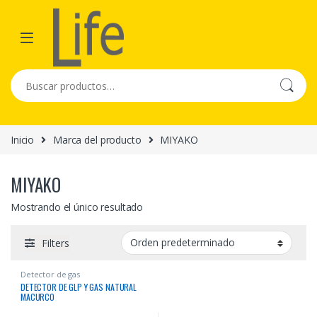
Skip to navigation
Skip to content
Buscar por:
Inicio
Marca del producto
MIYAKO
MIYAKO
Mostrando el único resultado
Filters
Detector de gas
DETECTOR DE GLP Y GAS NATURAL
MACURCO