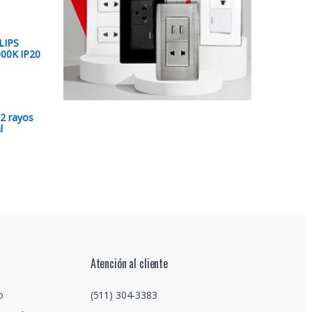
LIPS
00K IP20
 2 rayos
l
Atención al cliente
o
(511) 304-3383