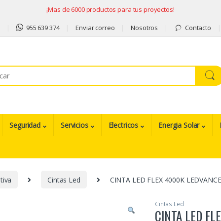
¡Mas de 6000 productos para tus proyectos!
9
955 639 374
Enviar correo
Nosotros
Contacto
Seguridad
Servicios
Electricos
Energia Solar
tiva
Cintas Led
CINTA LED FLEX 4000K LEDVANCE
Cintas Led
CINTA LED FL