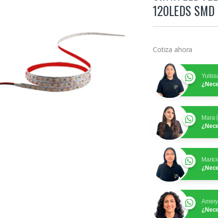
120LEDS SMD 
Cotiza ahora
Yuliss
¿Nece
Mara
¿Nece
Marici
¿Nece
Amer
¿Nece