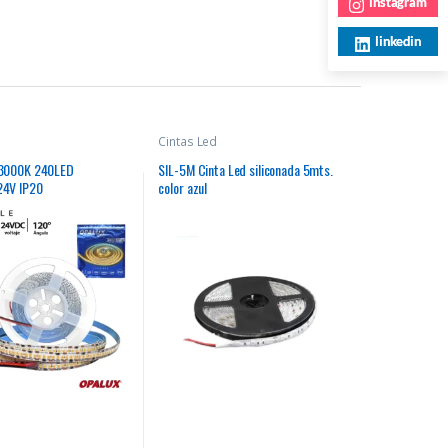
instagram
linkedin
Cintas Led
 3000K 240LED
SIL-5M Cinta Led siliconada 5mts.
24V IP20
color azul