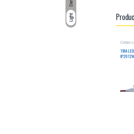
Dark
Produc
Light
Cintas 
TIRA LE
IP20 12