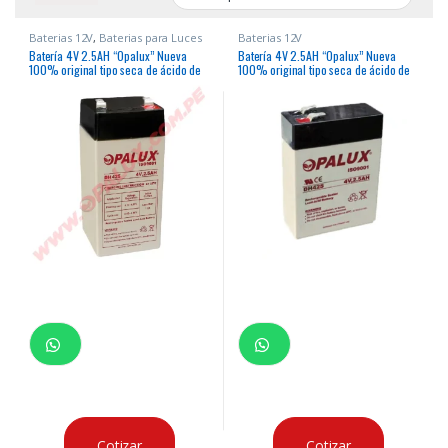
Baterias 12V
,
Baterias para Luces
Baterias 12V
de Emergencia
Batería 4V 2.5AH “Opalux” Nueva
Batería 4V 2.5AH “Opalux” Nueva
100% original tipo seca de ácido de
100% original tipo seca de ácido de
plomo para luces de emergencia
plomo para luces de emergencia,
9101, balanzas y otros
balanzas y otros
Cotizar
Cotizar