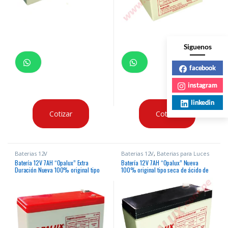
Siguenos
facebook
instagram
linkedin
Cotizar
Cotizar
Baterias 12V
Baterias 12V
,
Baterias para Luces
de Emergencia
Batería 12V 7AH “Opalux” Extra
Batería 12V 7AH “Opalux” Nueva
Duración Nueva 100% original tipo
100% original tipo seca de ácido de
seca de ácido de plomo para paneles
plomo para paneles de alarma, luces
de alarma, luces de emergencia, ups,
de emergencia, ups, etc
etc