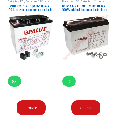
Baterias 12V
,
Baterias 12V para
Baterias 12V
,
Baterias 12V para
Paneles Solares
Paneles Solares
Batería 12V 75AH “Opalux” Nueva
Batería 12V 100AH “Opalux” Nueva
100% original tipo seca de ácido de
100% original tipo seca de ácido de
plomo para paneles solares
plomo para paneles solares
Cotizar
Cotizar