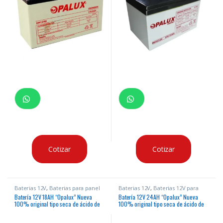
Cotizar
Cotizar
Baterias 12V
,
Baterias para panel
Baterias 12V
,
Baterias 12V para
de incendio
Paneles Solares
,
Baterias para
Batería 12V 18AH “Opalux” Nueva
Batería 12V 24AH “Opalux” Nueva
panel de incendio
100% original tipo seca de ácido de
100% original tipo seca de ácido de
plomo para paneles de alarma, luces
plomo para paneles solares
de emergencia, ups, etc