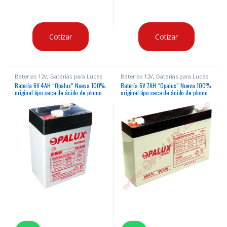
Cotizar
Cotizar
Baterias 12V
,
Baterias para Luces
Baterias 12V
,
Baterias para Luces
de Emergencia
de Emergencia
Batería 6V 4AH “Opalux” Nueva 100%
Batería 6V 7AH “Opalux” Nueva 100%
original tipo seca de ácido de plomo
original tipo seca de ácido de plomo
para luces de emergencia, balanzas y
para luces de emergencia, balanzas y
otros
otros