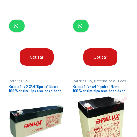
Cotizar
Cotizar
Baterias 12V
Baterias 12V
,
Baterias para Luces
de Emergencia
Batería 12V 2.3AH “Opalux” Nueva
Batería 12V 4AH “Opalux” Nueva
100% original tipo seca de ácido de
100% original tipo seca de ácido de
plomo para diversos usos
plomo para paneles de alarma, luces
de emergencia, ups, etc