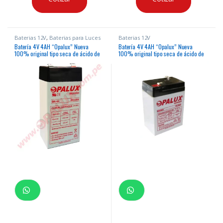
Baterias 12V
,
Baterias para Luces
Baterias 12V
de Emergencia
Batería 4V 4AH “Opalux” Nueva
Batería 4V 4AH “Opalux” Nueva
100% original tipo seca de ácido de
100% original tipo seca de ácido de
plomo para luces de emergencia,
plomo para luces de emergencia,
balanzas y otros
balanzas y otros