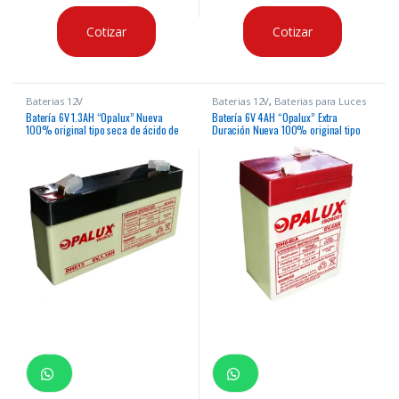
Cotizar
Cotizar
Baterias 12V
Baterias 12V
,
Baterias para Luces
de Emergencia
Batería 6V 1.3AH “Opalux” Nueva
Batería 6V 4AH “Opalux” Extra
100% original tipo seca de ácido de
Duración Nueva 100% original tipo
plomo para tarjetas en serie y otros
seca de ácido de plomo para luces de
emergencia, balanzas y otros