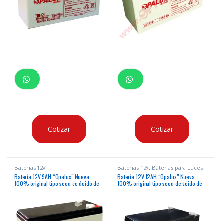
Cotizar
Cotizar
Baterias 12V
Baterias 12V
,
Baterias para Luces
de Emergencia
,
Baterias para
Batería 12V 9AH “Opalux” Nueva
Batería 12V 12AH “Opalux” Nueva
panel de incendio
100% original tipo seca de ácido de
100% original tipo seca de ácido de
plomo para paneles de alarma, luces
plomo para paneles de alarma, luces
de emergencia, ups, etc
de emergencia, ups, etc