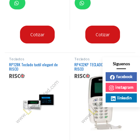
Cotizar
Cotizar
Teclados
Teclados
Siguenos
RP128K Teclado tactil elegant de
RP432KP TECLADO LCD LIGHTSYS
RISCO
RISCO
facebook
instagram
linkedin