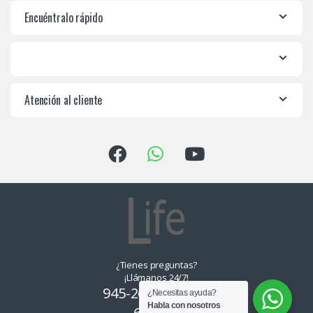
Encuéntralo rápido
Atención al cliente
¿Tienes preguntas?
¡Llámanos 24/7!
945-265550, 955-
¿Necesitas ayuda?
Habla con nosotros
639374