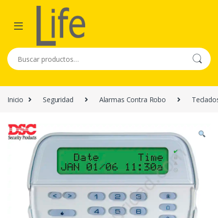
Skip to navigation
Skip to content
Buscar por:
Inicio
Seguridad
Alarmas Contra Robo
Teclado