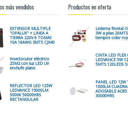
os más vendidos
Productos en oferta
EXTENSOR MULTIPLE
Linterna frontal
"OPALUX" + LINEA A
3W a pilas 20MTS
TIERRA 220V 6 TOMAS
tiempos color roj
10A 16AWG 3MTS CJX40
CINTA LED FLEX 
Insectocutor eléctrico
LEDVANCE 5W 1
25M2 con luz LED UV
5MTS 120LEDS S
enchufe plano
PANEL LED 12W 
REFLECTOR LED 125W
1000LM CUADR
LEDVANCE 15000LM
ADOSABLE AC85 
5000K 50000HRS
30000HRS
RECTANGULAR