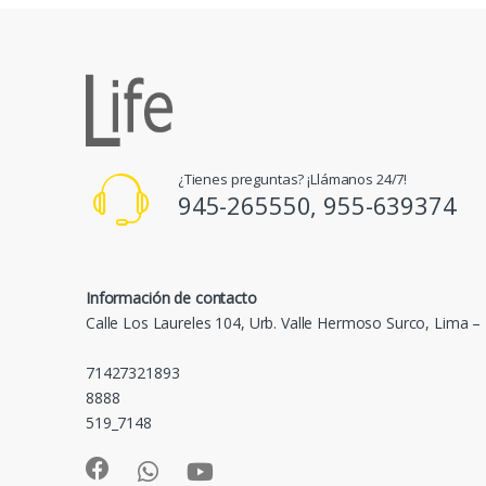
¿Tienes preguntas? ¡Llámanos 24/7!
945-265550, 955-639374
Información de contacto
Calle Los Laureles 104, Urb. Valle Hermoso Surco, Lima –
71427321893
8888
519_7148