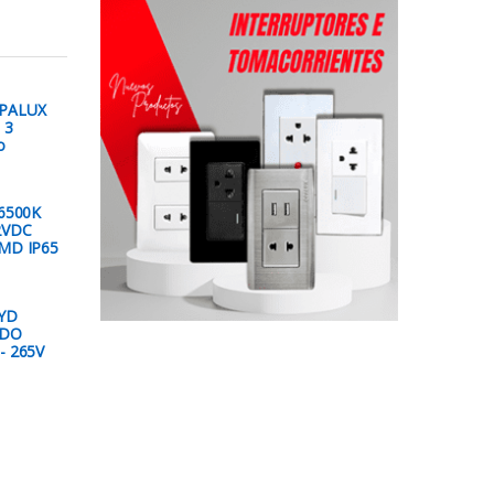
 OPALUX
 3
o
6500K
2VDC
MD IP65
YD
ADO
- 265V