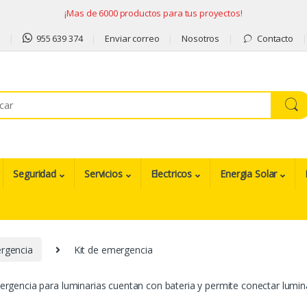
¡Mas de 6000 productos para tus proyectos!
9
955 639 374
Enviar correo
Nosotros
Contacto
Seguridad
Servicios
Electricos
Energia Solar
ergencia
Kit de emergencia
ergencia para luminarias cuentan con bateria y permite conectar lumina