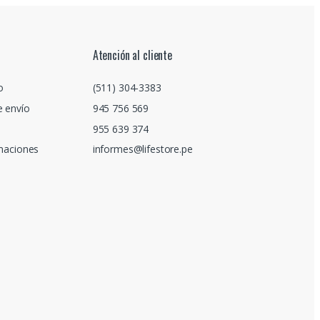
Atención al cliente
o
(511) 304-3383
e envío
945 756 569
955 639 374
amaciones
informes@lifestore.pe