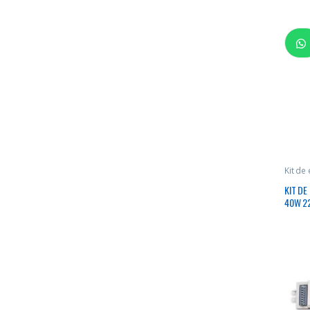
Kit de
KIT DE
40W 22
EN EM
BATERI