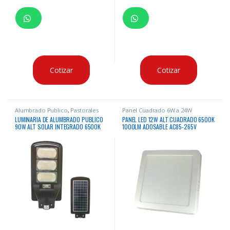
Cotizar
Cotizar
Alumbrado Publico
,
Pastorales
Panel Cuadrado 6W a 24W
Solares
LUMINARIA DE ALUMBRADO PUBLICO
PANEL LED 12W ALT CUADRADO 6500K
90W ALT SOLAR INTEGRADO 6500K
1000LM ADOSABLE AC85-265V
980LM IP65
50/60HZ