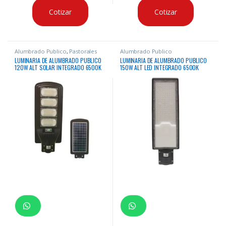
Cotizar
Cotizar
Alumbrado Publico
,
Pastorales
Alumbrado Publico
Solares
LUMINARIA DE ALUMBRADO PUBLICO
LUMINARIA DE ALUMBRADO PUBLICO
120W ALT SOLAR INTEGRADO 6500K
150W ALT LED INTEGRADO 6500K
1300LM IP65
13500LM IP65 50-60HZ