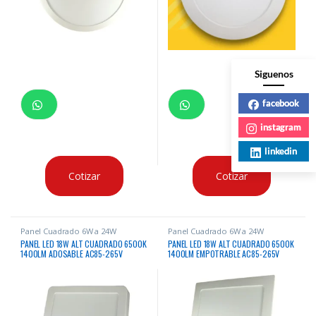
Siguenos
facebook
instagram
linkedin
Cotizar
Cotizar
Panel Cuadrado 6W a 24W
Panel Cuadrado 6W a 24W
PANEL LED 18W ALT CUADRADO 6500K
PANEL LED 18W ALT CUADRADO 6500K
1400LM ADOSABLE AC85-265V
1400LM EMPOTRABLE AC85-265V
50/60HZ
50/60HZ