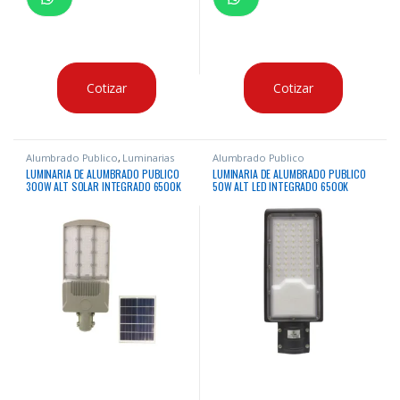
Cotizar
Cotizar
Alumbrado Publico
,
Luminarias
Alumbrado Publico
Solares
LUMINARIA DE ALUMBRADO PUBLICO
LUMINARIA DE ALUMBRADO PUBLICO
300W ALT SOLAR INTEGRADO 6500K
50W ALT LED INTEGRADO 6500K
2400LM IP65
4500LM IP65 50-60HZ