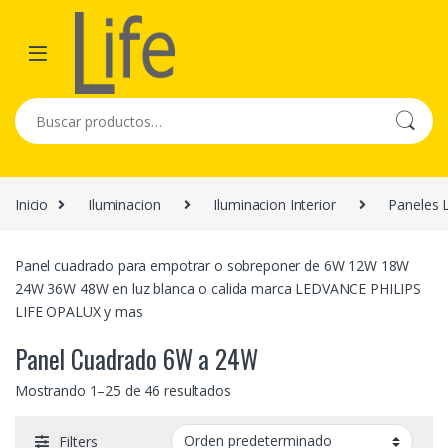
Skip to navigation
Skip to content
Buscar por:
Inicio
Iluminacion
Iluminacion Interior
Paneles 
Panel cuadrado para empotrar o sobreponer de 6W 12W 18W
24W 36W 48W en luz blanca o calida marca LEDVANCE PHILIPS
LIFE OPALUX y mas
Panel Cuadrado 6W a 24W
Mostrando 1–25 de 46 resultados
Filters