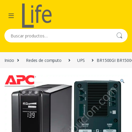
Skip to navigation
Skip to content
Buscar por:
Inicio
Redes de computo
UPS
BR1500GI BR1500