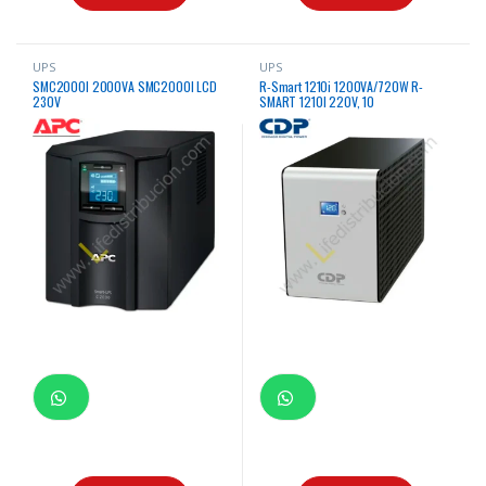
UPS
UPS
SMC2000I 2000VA SMC2000I LCD
R-Smart 1210i 1200VA/720W R-
230V
SMART 1210I 220V, 10
TOMACORRIENTES