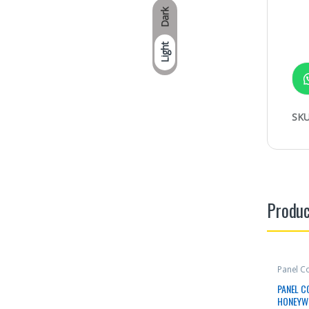
Dark
Light
SKU
Produc
Panel C
PANEL C
HONEYWE