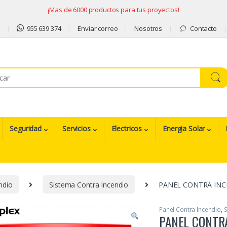
¡Mas de 6000 productos para tus proyectos!
9
955 639 374
Enviar correo
Nosotros
Contacto
Seguridad
Servicios
Electricos
Energia Solar
ndio
Sistema Contra Incendio
PANEL CONTRA INC
Panel Contra Incendio
,
S
PANEL CONTRA