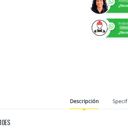
Amer
¿Nece
Instal
Online
¿Nece
Descripción
Specif
10ES