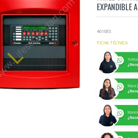
EXPANDIBLE A
4010ES
FICHA TÉCNICA
Yuliss
¿Nece
Mara
¿Nece
Marici
¿Nece