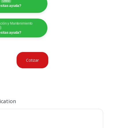
y
Online
sitas ayuda?
ación y Mantenimiento
sitas ayuda?
Cotizar
ication