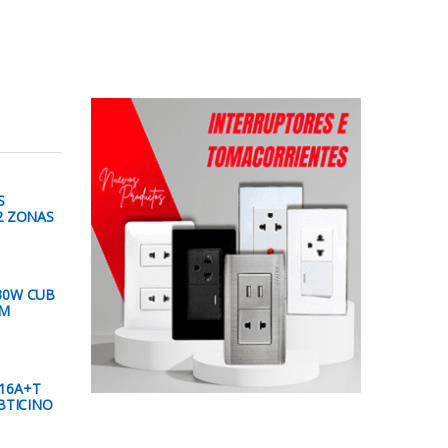
S
2 ZONAS
30W CUB
LM
16A+T
BTICINO