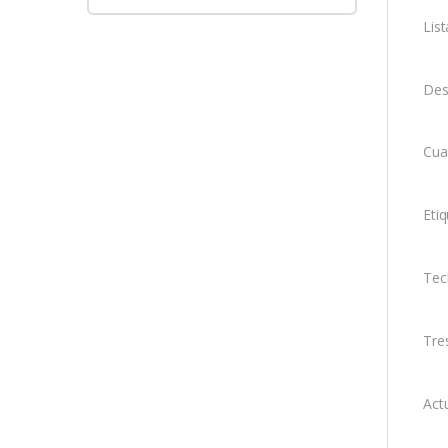
Lis
Des
Cua
Eti
Tec
Tre
Act