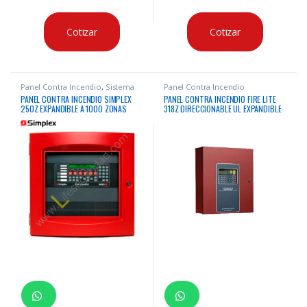
Cotizar
Cotizar
Panel Contra Incendio
,
Sistema
Panel Contra Incendio
Contra Incendio
PANEL CONTRA INCENDIO SIMPLEX
PANEL CONTRA INCENDIO FIRE LITE
250Z EXPANDIBLE A 1000 ZONAS
318Z DIRECCIONABLE UL EXPANDIBLE
IDNAC DIRECCIONABLE
A 636 ZONAS