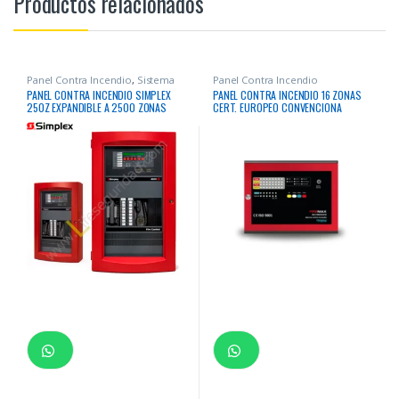
Productos relacionados
Panel Contra Incendio
,
Sistema
Panel Contra Incendio
Contra Incendio
PANEL CONTRA INCENDIO SIMPLEX
PANEL CONTRA INCENDIO 16 ZONAS
250Z EXPANDIBLE A 2500 ZONAS
CERT. EUROPEO CONVENCIONA
DIRECCIONABLE IDNAC
FIREMAX