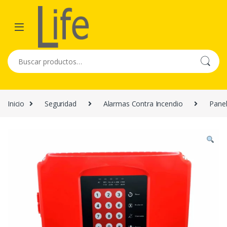
Skip to navigation
Skip to content
Buscar por:
Inicio
Seguridad
Alarmas Contra Incendio
Panel